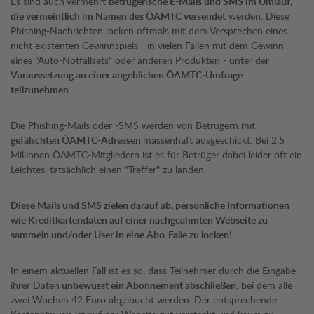
Es sind auch
vermehrt
betrügerische E-Mails und SMS im Umlauf,
die vermeintlich im Namen des ÖAMTC versendet
werden. Diese
Phishing-Nachrichten locken oftmals mit dem Versprechen eines
nicht existenten Gewinnspiels - in vielen Fällen mit dem Gewinn
eines "Auto-Notfallsets" oder anderen Produkten - unter der
Voraussetzung an einer angeblichen ÖAMTC-Umfrage
teilzunehmen
.
Die Phishing-Mails oder -SMS werden von Betrügern mit
gefälschten ÖAMTC-Adressen
massenhaft ausgeschickt. Bei 2,5
Millionen ÖAMTC-Mitgliedern ist es für Betrüger dabei leider oft ein
Leichtes, tatsächlich einen "Treffer" zu landen.
Diese Mails und SMS zielen darauf ab, persönliche Informationen
wie Kreditkartendaten auf einer nachgeahmten Webseite zu
sammeln und/oder User in eine Abo-Falle zu locken!
In einem aktuellen Fall ist es so, dass Teilnehmer durch die Eingabe
ihrer Daten
unbewusst ein Abonnement abschließen
, bei dem alle
zwei Wochen 42 Euro abgebucht werden. Der entsprechende