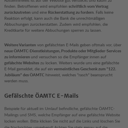
Kostenhinweis ist auf der Website gut versteckt und kaum zu
finden. Betroffenen wird empfohlen
schriftlich vom Vertrag
zurückzutreten
und eine
Rückerstattung zu fordern
. Falls keine
Reaktion erfolgt, kann auch die Bank die unrechtmäßigen
Abbuchungen zurückerstatten. Zudem wird empfohlen, die
Kreditkarte für weitere Abbuchungen sperren zu lassen.
Weitere Varianten
von gefälschten E-Mails geben oftmals vor, über
neue ÖAMTC-Dienstleistungen, Produkte oder Mitglieder-Services
zu informieren
und versuchen so die Empfänger:innen auf
gefälschte Websites
zu locken. Weiters wurde uns eine gefälschte
E-Mail gemeldet, die auf ein
vermeintliches Geschenk zum "122.
Jubiläum" des ÖAMTC
hinweist, welches "rasch" beansprucht
werden muss.
Gefälschte ÖAMTC E-Mails
Beispiele für aktuell im Umlauf befindliche, gefälschte ÖAMTC-
Mailings und SMS, welche Empfänger auf eine gefälschte Website
locken wollen. Bitte klicken Sie nicht auf die Links und löschen Sie
die Nachrichten umgehend! Achten Sie stets genau auf die