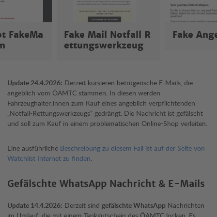
ot FakeMa
Fake Mail Notfall R
Fake Ang
am
ettungswerkzeug
Update 24.4.2026:
Derzeit kursieren betrügerische E-Mails, die
angeblich vom ÖAMTC stammen. In diesen werden
Fahrzeughalter:innen zum Kauf eines angeblich verpflichtenden
„Notfall-Rettungswerkzeugs” gedrängt. Die Nachricht ist gefälscht
und soll zum Kauf in einem problematischen Online-Shop verleiten.
Eine ausführliche
Beschreibung zu diesem Fall ist auf der Seite von
Watchlist Internet zu finden
.
Gefälschte WhatsApp Nachricht & E-Mails
Update 14.4.2026:
Derzeit sind
gefälschte WhatsApp
Nachrichten
im Umlauf, die mit einem Tankgutschein des ÖAMTC locken. Es