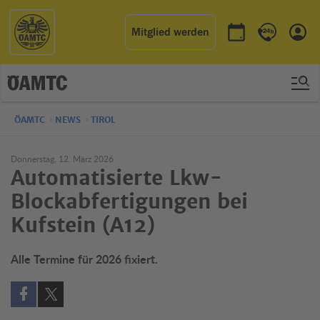
Mitglied werden
Termin buchen
Kontakt & 
Einl
ÖAMTC
NEWS
TIROL
Donnerstag, 12. März 2026
Automatisierte Lkw-
Blockabfertigungen bei
Kufstein (A12)
Alle Termine für 2026 fixiert.
Auf Facebook teilen (öffnet in neuem Fenster)
Auf X teilen (öffnet in neuem Fenster)