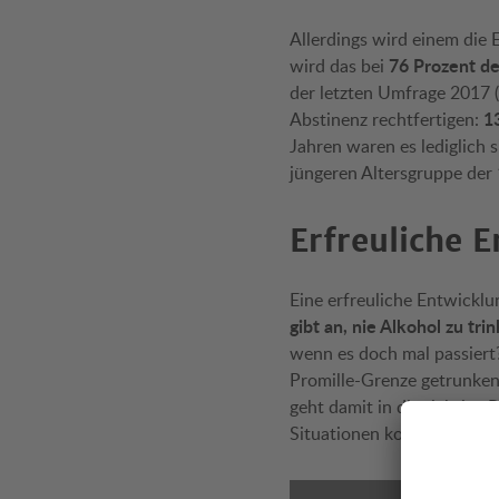
Allerdings wird einem die 
76 Prozent de
wird das bei
der letzten Umfrage 2017 
13
Abstinenz rechtfertigen:
Jahren waren es lediglich 
jüngeren Altersgruppe der
Erfreuliche 
Eine erfreuliche Entwicklu
gibt an, nie Alkohol zu tr
wenn es doch mal passiert
Promille-Grenze getrunken 
geht damit in die richtige
Situationen konsequent auf