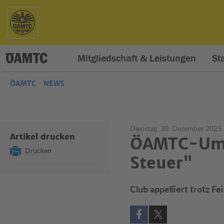
Mitgliedschaft & Leistungen
St
ÖAMTC
NEWS
Dienstag, 30. Dezember 2025
Artikel drucken
ÖAMTC-Umf
Drucken
Steuer"
Club appelliert trotz F
Auf Facebook teilen (öff
Auf X teilen (öffne