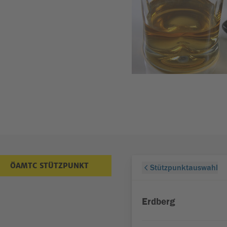
ÖAMTC STÜTZPUNKT