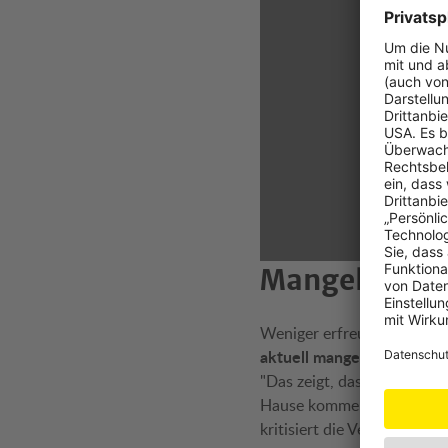
Date
Zur An
Detailli
erhalten
Mangelnde Al
Weniger erfreulich ist hin
aktuell mangelnde Alternat
"Das zeigt, dass sich wen
Hause kommen, etwa indem 
kritisiert die Verkehrspsyc