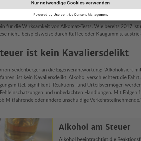
Befragten kam in den vergangenen fünf Jahren in eine Alkohol-K
66 Prozent an, bisher noch nie kontrolliert worden zu sein. Un
in für die Wirksamkeit von Alkomat-Tests. Wie bereits 2017 ist 
diese nicht, beispielsweise durch Kaffee oder Kaugummis, austric
euer ist kein Kavaliersdelikt
rion Seidenberger an die Eigenverantwortung: "Alkoholisiert mi
ahren, ist kein Kavaliersdelikt. Alkohol verschlechtert die Fahrt
ngsmittel, signifikant: Reaktions- und Urteilsvermögen werde
Fehleinschätzungen und unbedachten Handlungen. Mit Folgen fü
b Mitfahrende oder andere unschuldige Verkehrsteilnehmende.
Alkohol am Steuer
Alkohol beeinträchtigt die Reaktions