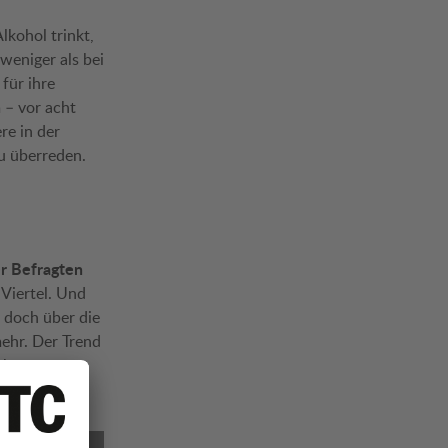
lkohol trinkt,
 weniger als bei
für ihre
n
– vor acht
re in der
u überreden.
er Befragten
Viertel. Und
 doch über die
ehr. Der Trend
chbaren