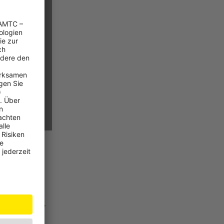
en nennt
in Drittel.
 sicher nach
übernachten",