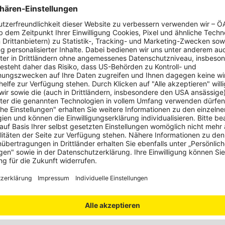
nschutz
zeige von Werbung benötigen wir Ihre Zustimmung.
Einwilligen
erte Informationen über den Einsatz von Cookies auf dieser Webseite
 Sie in unserer
Datenschutzerklärung
und den
Cookie-Einstellungen.
ternativen
Mehr als die Hälfte der Befragt
gegen eine andere Entwicklung:
iven als Grund für eine alkoholisierte Fahrt
– 2017 war es nur e
iger Menschen vorab überlegen, wie sie nach dem Alkoholkonsum
sie sich abholen lassen, mit dem Taxi fahren oder in der Nähe 
hologin.