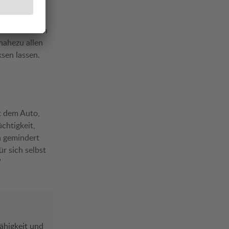
ontrolle der
verändert hoch
nahezu allen
ksen lassen.
t dem Auto,
üchtigkeit,
n gemindert
r sich selbst
"
fähigkeit und