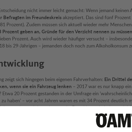
Entscheidung nicht immer leicht gemacht: Wenn jemand keinen A
r Befragten im Freundeskreis
akzeptiert. Das sind fünf Prozent
(81 Prozent). Zudem müssen sich aktuell wieder mehr Menschen 
 Prozent geben an, Gründe für den Verzicht nennen zu müsse
sieben Prozent. Auch wird wieder häufiger versucht – insbesonde
 18 bis 29-Jährigen – jemanden doch noch zum Alkoholkonsum z
Entwicklung
Ein Drittel d
ng zeigt sich hingegen beim eigenen Fahrverhalten:
inken, wenn sie ein Fahrzeug lenken
– 2017 war es nur knapp ein 
? Etwa 20 Prozent gestanden in der Umfrage ein 'wahrscheinlich
zu haben' – vor acht Jahren waren es mit 34 Prozent deutlich m
 Richtung, dennoch braucht es mehr Entschlossenheit, in verglei
 das Lenken eines Fahrzeugs zu verzichten.