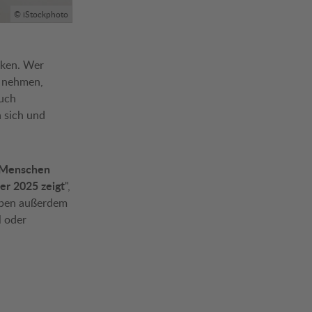
© iStockphoto
nken. Wer
b nehmen,
Auch
 sich und
 Menschen
r 2025 zeigt
",
aben außerdem
l oder