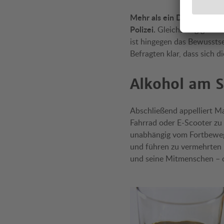
Mehr als ein Drittel der 
Polizei.
Gleichzeitig gaben 
ist hingegen das Bewusstse
Befragten klar, dass sich 
Alkohol am St
Abschließend appelliert Ma
Fahrrad oder E-Scooter zu f
unabhängig vom Fortbewegu
und führen zu vermehrten 
und seine Mitmenschen – o