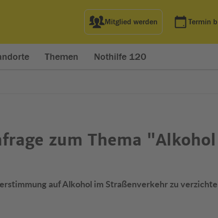
Mitglied werden
Termin 
andorte
Themen
Nothilfe 120
rage zum Thema "Alkohol
eierstimmung auf Alkohol im Straßenverkehr zu verzichte
net in neuem Fenster)
t in neuem Fenster)