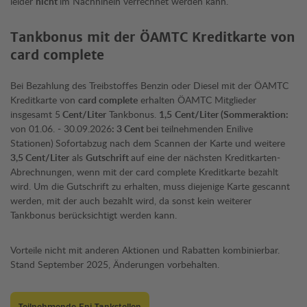
leider
nicht
im Nachhinein verrechnet werden kann.
Tankbonus mit der ÖAMTC Kreditkarte von
card complete
Bei Bezahlung des Treibstoffes Benzin oder Diesel mit der ÖAMTC
Kreditkarte von
card complete
erhalten ÖAMTC Mitglieder
insgesamt 5
Cent/Liter
Tankbonus.
1,5
Cent/Liter (Sommeraktion:
von 01.06. - 30.09.2026
: 3 Cent
bei teilnehmenden Enilive
Stationen)
Sofortabzug nach dem Scannen der Karte und weitere
3,5 Cent/Liter
als
Gutschrift
auf eine der nächsten Kreditkarten-
Abrechnungen, wenn mit der card complete Kreditkarte bezahlt
wird. Um die Gutschrift zu erhalten, muss diejenige Karte gescannt
werden, mit der auch bezahlt wird, da sonst kein weiterer
Tankbonus berücksichtigt werden kann.
Vorteile nicht mit anderen Aktionen und Rabatten kombinierbar.
Stand September 2025, Änderungen vorbehalten.
Teilnehmende Eni Tankstellen