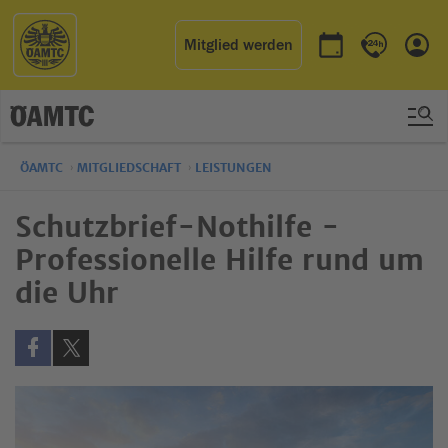
Mitglied werden
Termin buchen
Kontakt & 
Einl
ÖAMTC
MITGLIEDSCHAFT
LEISTUNGEN
Schutzbrief-Nothilfe -
Professionelle Hilfe rund um
die Uhr
Auf Facebook teilen (öffnet in neuem Fenster)
Auf X teilen (öffnet in neuem Fenster)