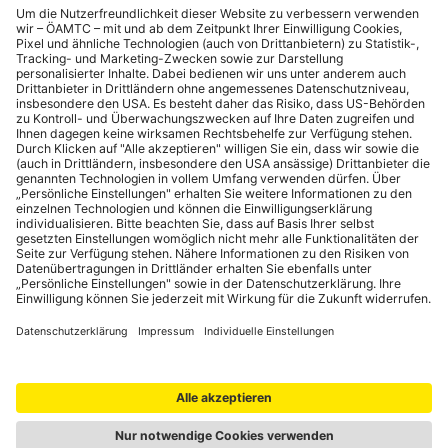
kostenlos. Außerdem finden zahlreiche Events rund um das
Festival statt.
Mehr Infos:
Jazz Tage
Juli
Street Art-Festival „ Sztuka Ulicy“
Das internationale Straßen- und Outdoor-Theater-Festival
findet in den Straßen der Warschauer Altstadt statt.
Theaterensembles aus ganz Europa präsentieren dort neue
Produktionen sowie klassische polnische Stücke. Daneben gibt
es auch Filmvorführungen, Kunst-Installationen und
Straßentheater-Workshops.
​​​​​​​Mehr Infos:
Sztuka Ulicy
September
Warschauer Herbst
Das internationale Festival der zeitgenössischen Musik findet
seit 1956 statt und ist das wichtigste und größte seiner Art in
Polen.