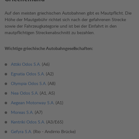
Auf den meisten griechischen Autobahnen gibt es Mautpflicht. Die
Höhe der Mautgebühr richtet sich nach der gefahrenen Strecke
sowie der Fahrzeugkategorie und ist bei der Einfahrt in den
mautpflichtigen Streckenabschnitt zu bezahlen.
Wichtige griechische Autobahngesellschaften:
Attiki Odos S.A.
(A6)
Egnatia Odos S.A.
(A2)
Olympia Odos S.A.
(A8)
Nea Odos S.A.
(A1, A5)
Aegean Motorway S.A.
(A1)
Moreas S.A.
(A7)
Kentriki Odos S.A.
(A3/E65)
Gefyra S.A.
(Rio - Andirrio Brücke)