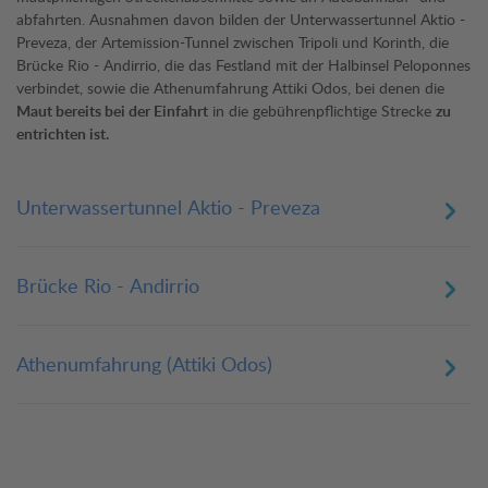
abfahrten. Ausnahmen davon bilden der Unterwassertunnel Aktio -
Preveza, der Artemission-Tunnel zwischen Tripoli und Korinth, die
Brücke Rio - Andirrio, die das Festland mit der Halbinsel Peloponnes
verbindet, sowie die Athenumfahrung Attiki Odos, bei denen die
Maut bereits bei der Einfahrt
in die gebührenpflichtige Strecke
zu
entrichten ist.
Unterwassertunnel Aktio - Preveza
Fahrzeug
Preise in Euro
Brücke Rio - Andirrio
Motorrad
0,70
Fahrzeug
Preise in Euro
Pkw, Gespann*
3
Athenumfahrung (Attiki Odos)
Motorrad
2,50
Wohnmobil, Gespann**
7,50
Fahrzeug
Preise in Euro
Pkw, Gespann*
15,90
Motorräder
1,40
* bis 2,70 m Gesamthöhe
Wohnmobil, Gespann**
24,70