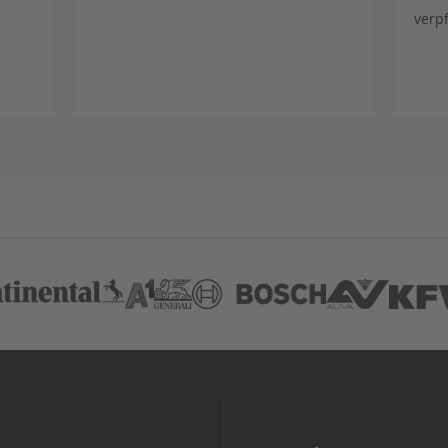
verp
rtner
r
AMTC
hrtechnik