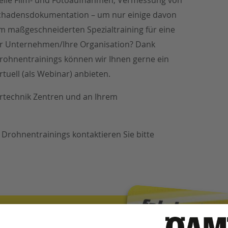
 Schadensdokumentation – um nur einige davon
m maßgeschneiderten Spezialtraining für eine
hr Unternehmen/Ihre Organisation? Dank
Drohnentrainings können wir Ihnen gerne ein
rtuell (als Webinar) anbieten.
hrtechnik Zentren und an Ihrem
Drohnentrainings kontaktieren Sie bitte