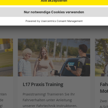
ngs
Führerschein / …
PKW
Moto
L17 Praxis Training
Fah
Mot
hten
Praxistraining! Trainieren Sie Ihr
de
Fahrverhalten unter Anleitung
Zwei
g!
unserer Fahrtechnik Instruktoren.
A-Sch