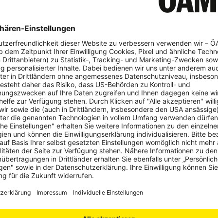
aining - PKW
nn man ihn endlich hat. Der
f vier Rädern.
DIESEN GUTSC