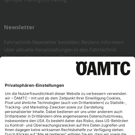
Newsletter
Fahrtechnik-Newsletter bestellen: Bestens informiert
über aktuelle Veranstaltungen in den Fahrtechnik
Zentren, Aktionen sowie Tipps von unseren Experten.
Weitere Informationen zum Datenschutz im Bereich
Newsletter und Marketing-Einwilligung der ÖAMTC
Fahrtechnik GmbH erhalten Sie unter:
https://www.oeamtc.at/fahrtechnik/faqs/datenschutzerkl
fahrtechnik-11075345
Jetzt anmelden
Kontakt
ÖAMTC-Adressen
AGB
Impressum
Nutzungsbedingungen