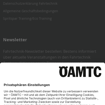
Datenschutzerklärung Fahrtechnik
Allgemeine Geschäftsbedingungen
Spritspar Training/Eco Training
Newsletter
Fahrtechnik-Newsletter bestellen: Bestens informiert
über aktuelle Veranstaltungen in den Fahrtechnik
Zentren, Aktionen sowie Tipps von unseren Experten.
Weitere Informationen zum Datenschutz im Bereich
Newsletter und Marketing-Einwilligung der ÖAMTC
Fahrtechnik GmbH erhalten Sie unter:
https://www.oeamtc.at/fahrtechnik/faqs/datenschutzerkl
fahrtechnik-11075345
Jetzt anmelden