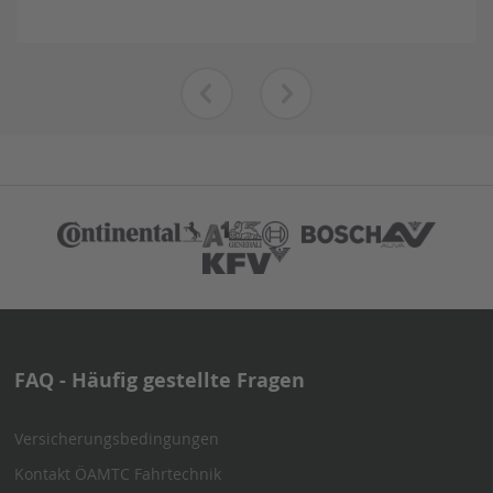
Partner
der
ÖAMTC
Fahrtechnik
FAQ - Häufig gestellte Fragen
Versicherungsbedingungen
Kontakt ÖAMTC Fahrtechnik