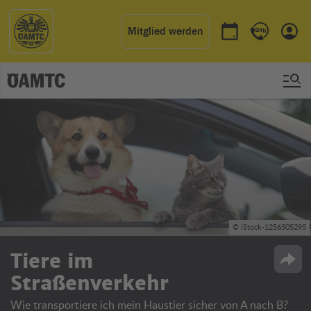
Mitglied werden
Termin buchen
Kontakt & 
Einl
© iStock-1256505295
Tiere im
Opti
Straßenverkehr
Wie transportiere ich mein Haustier sicher von A nach B?