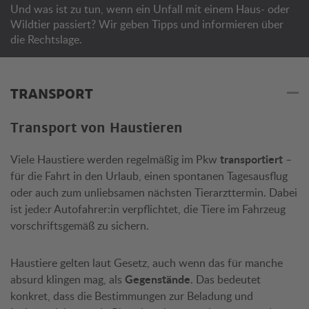
Und was ist zu tun, wenn ein Unfall mit einem Haus- oder
Wildtier passiert? Wir geben Tipps und informieren über
die Rechtslage.
TRANSPORT
Transport von Haustieren
Viele Haustiere werden regelmäßig im Pkw
transportiert
–
für die Fahrt in den Urlaub, einen spontanen Tagesausflug
oder auch zum unliebsamen nächsten Tierarzttermin. Dabei
ist jede:r Autofahrer:in verpflichtet, die Tiere im Fahrzeug
vorschriftsgemäß zu sichern.
Haustiere gelten laut Gesetz, auch wenn das für manche
absurd klingen mag, als
Gegenstände
. Das bedeutet
konkret, dass die Bestimmungen zur Beladung und