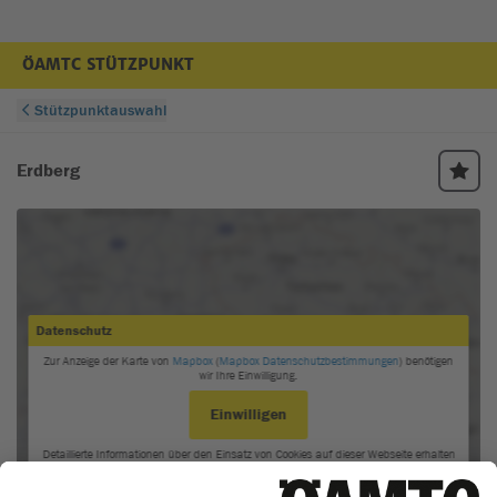
ÖAMTC STÜTZPUNKT