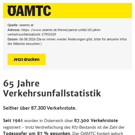
Quelle:
oeamtc.at
Adresse:
https: //www.oeamtc.at/thema/panne-unfall/65-jahre-
verkehrsunfallstatistik-17955529
Datum:
06.08.2026 (Da es immer wieder Änderungen gibt, bitte für aktuelle Infos
die Website besuchen.)
Jetzt drucken
65 Jahre
Verkehrsunfallstatistik
Seither über 87.300 Verkehrstote.
wurden in Österreich über
Seit 1961
87.300 Verkehrstote
registriert – trotz Verdreifachung des Kfz-Bestands ist die Zahl der
. Der ÖAMTC fordert jedoch
Todesopfer um 87 % gesunken