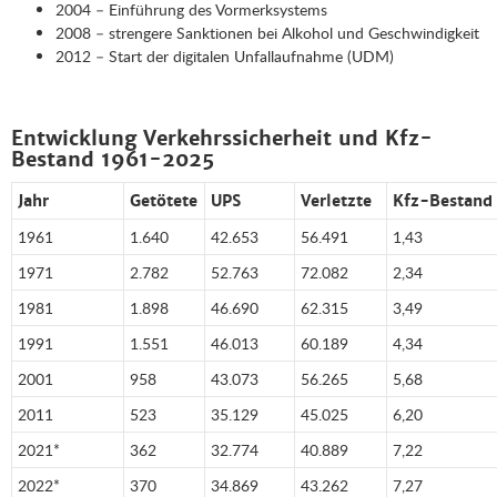
2004 – Einführung des Vormerksystems
2008 – strengere Sanktionen bei Alkohol und Geschwindigkeit
2012 – Start der digitalen Unfallaufnahme (UDM)
Entwicklung Verkehrssicherheit und Kfz-
Bestand 1961-2025
Jahr
Getötete
UPS
Verletzte
Kfz-Bestand 
1961
1.640
42.653
56.491
1,43
1971
2.782
52.763
72.082
2,34
1981
1.898
46.690
62.315
3,49
1991
1.551
46.013
60.189
4,34
2001
958
43.073
56.265
5,68
2011
523
35.129
45.025
6,20
2021*
362
32.774
40.889
7,22
2022*
370
34.869
43.262
7,27