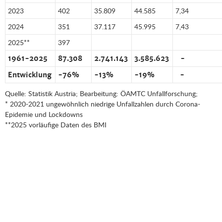
2023
402
35.809
44.585
7,34
2024
351
37.117
45.995
7,43
2025**
397
1961-2025
87.308
2.741.143
3.585.623
-
Entwicklung
-76%
-13%
-19%
-
Quelle: Statistik Austria; Bearbeitung: ÖAMTC Unfallforschung;
* 2020-2021 ungewöhnlich niedrige Unfallzahlen durch Corona-
Epidemie und Lockdowns
**2025 vorläufige Daten des BMI