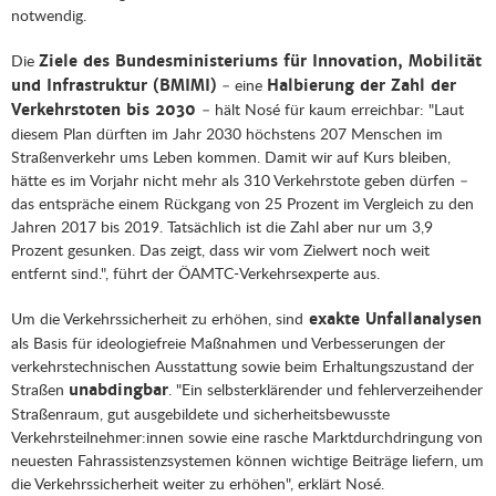
notwendig.
Die
Ziele des Bundesministeriums für Innovation, Mobilität
– eine
und Infrastruktur (BMIMI)
Halbierung der Zahl der
– hält Nosé für kaum erreichbar: "Laut
Verkehrstoten bis 2030
diesem Plan dürften im Jahr 2030 höchstens 207 Menschen im
Straßenverkehr ums Leben kommen. Damit wir auf Kurs bleiben,
hätte es im Vorjahr nicht mehr als 310 Verkehrstote geben dürfen –
das entspräche einem Rückgang von 25 Prozent im Vergleich zu den
Jahren 2017 bis 2019. Tatsächlich ist die Zahl aber nur um 3,9
Prozent gesunken. Das zeigt, dass wir vom Zielwert noch weit
entfernt sind.", führt der ÖAMTC-Verkehrsexperte aus.
Um die Verkehrssicherheit zu erhöhen, sind
exakte Unfallanalysen
als Basis für ideologiefreie Maßnahmen und Verbesserungen der
verkehrstechnischen Ausstattung sowie beim Erhaltungszustand der
Straßen
. "Ein selbsterklärender und fehlerverzeihender
unabdingbar
Straßenraum, gut ausgebildete und sicherheitsbewusste
Verkehrsteilnehmer:innen sowie eine rasche Marktdurchdringung von
neuesten Fahrassistenzsystemen können wichtige Beiträge liefern, um
die Verkehrssicherheit weiter zu erhöhen", erklärt Nosé.