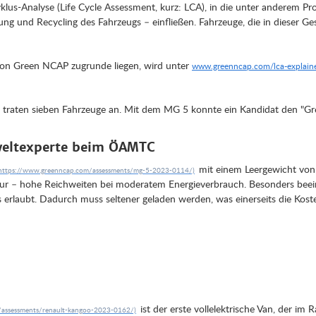
klus-Analyse (Life Cycle Assessment, kurz: LCA), in die unter anderem Pr
tellung und Recycling des Fahrzeugs – einfließen. Fahrzeuge, die in diese
on Green NCAP zugrunde liegen, wird unter
www.greenncap.com/lca-explain
raten sieben Fahrzeuge an. Mit dem MG 5 konnte ein Kandidat den "Gre
eltexperte beim ÖAMTC
mit einem Leergewicht von e
r – hohe Reichweiten bei moderatem Energieverbrauch. Besonders beeind
rlaubt. Dadurch muss seltener geladen werden, was einerseits die Kosten
ist der erste vollelektrische Van, der 