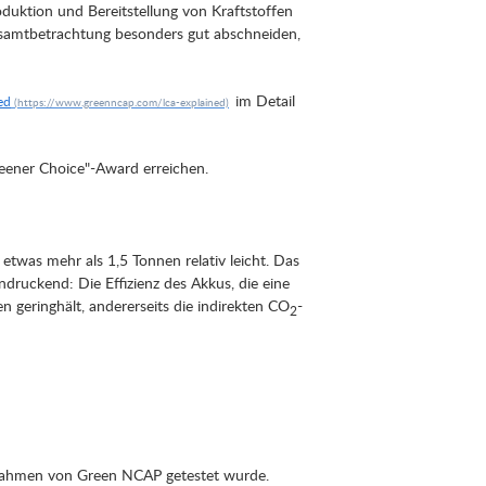
oduktion und Bereitstellung von Kraftstoffen
r Gesamtbetrachtung besonders gut abschneiden,
im Detail
ed
ener Choice"-Award erreichen.
twas mehr als 1,5 Tonnen relativ leicht. Das
ruckend: Die Effizienz des Akkus, die eine
 geringhält, andererseits die indirekten CO
-
2
im Rahmen von Green NCAP getestet wurde.