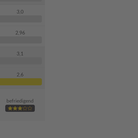
3,0
2,96
3,1
2,6
befriedigend