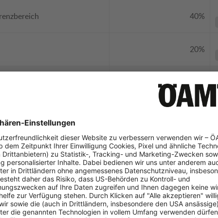
renzbereich
40%
20%
40%
30%
20%
10%
30%