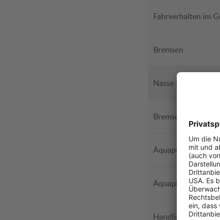
Fahrverhalten im G
Bremsen
Nasse Fahrbahn
Bremsen
Aquaplaning längs
Aquaplaning quer
Handling