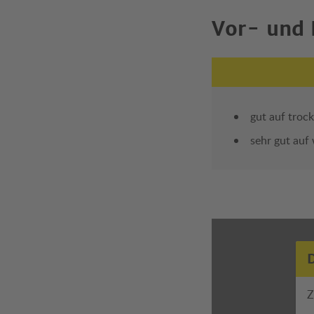
Vor- und 
gut auf troc
sehr gut auf
Z