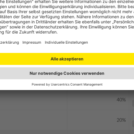
10%
ahn
30%
25%
15%
40%
20%