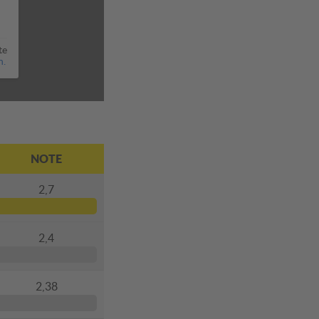
te
n.
NOTE
2,7
2,4
2,38