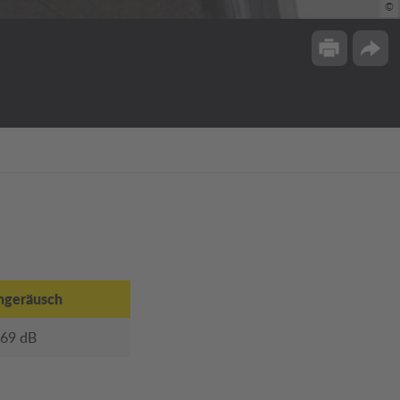
©
Drucken
Opti
geräusch
 69 dB