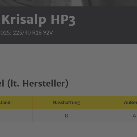
 Krisalp HP3
 2025: 225/40 R18 92V
 (lt. Hersteller)
stand
Nasshaftung
Außen
B
A