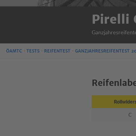
Pirelli
Ganzjahresreifent
ÖAMTC
TESTS
REIFENTEST
GANZJAHRESREIFENTEST 2
Reifenlabel
Rollwider
C