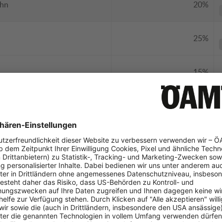
ahn
20%
25%
15%
40%
20%
30%
40%