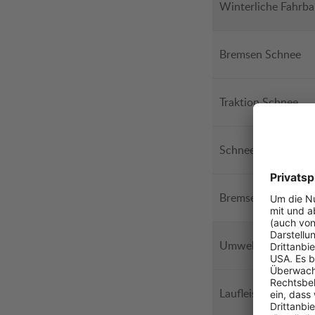
Winterliche Fahrb
Bremsen Schnee
Traktion Schnee
Schneehandling
Bremsen Eis
Umweltbilanz
Laufleistung