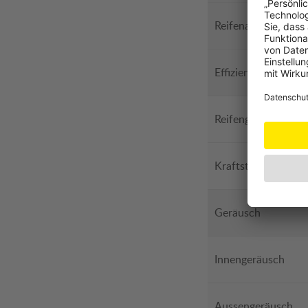
Reifenabrieb
Effizienz
Reifengewicht
Kraftstoffverbrauc
Geräusch
Innengeräusch
Aussengeräusch