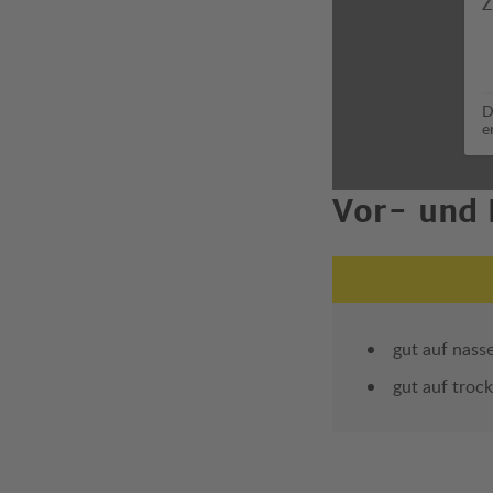
Z
D
e
Vor- und 
gut auf nass
gut auf troc