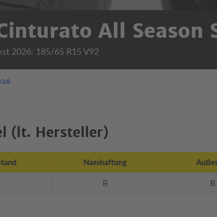
 Cinturato All Season 
est 2026: 185/65 R15 V92
026
 (lt. Hersteller)
stand
Nasshaftung
Außen
B
B