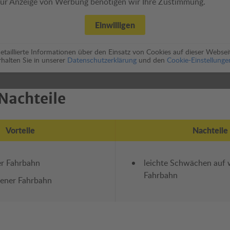
ur Anzeige von Werbung benötigen wir Ihre Zustimmung.
Einwilligen
etaillierte Informationen über den Einsatz von Cookies auf dieser Websei
rhalten Sie in unserer
Datenschutzerklärung
und den
Cookie-Einstellunge
Nachteile
Vorteile
Nachteile
er Fahrbahn
leichte Schwächen auf w
Fahrbahn
kener Fahrbahn