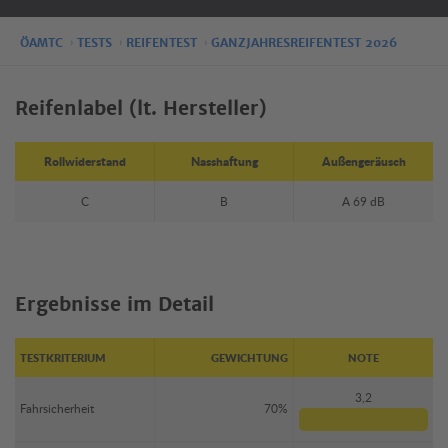
ÖAMTC
TESTS
REIFENTEST
GANZJAHRESREIFENTEST 2026
Reifenlabel (lt. Hersteller)
Rollwiderstand
Nasshaftung
Außengeräusch
C
B
A 69 dB
Ergebnisse im Detail
TESTKRITERIUM
GEWICHTUNG
NOTE
3,2
Fahrsicherheit
70%