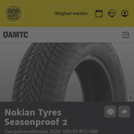
Mitglied werden
Termin buchen
Kontakt & 
Einl
©
Nokian Tyres
Drucken
Opti
Seasonproof 2
Ganzjahresreifentest 2026: 185/65 R15 H88