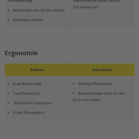
Fehlbedienung
Warnhinweise weisen leichte
Schwächen auf
Anschnallen des Kindes einfach
Sitzeinbau einfach
Ergonomie
Stärken
Schwächen
Gute Beinauflage
Erhöhter Platzbedarf
Gute Polsterung
Beeinträchtigte Sicht für das
Kind nach außen
Vorbildliche Sitzposition
Gutes Platzangebot