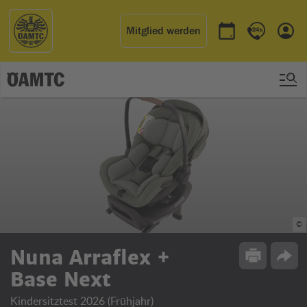
Mitglied werden
Termin buchen
Kontakt & 
Einl
©
Nuna Arraflex +
Drucken
Opti
Base Next
Kindersitztest 2026 (Frühjahr)