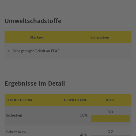
Umweltschadstoffe
Stärken
Schwächen
Sehr geringer Gehalt an PFAS
Ergebnisse im Detail
TESTKRITERIUM
GEWICHTUNG
NOTE
3,0
Sicherheit
50%
3,2
Schutz beim
40%