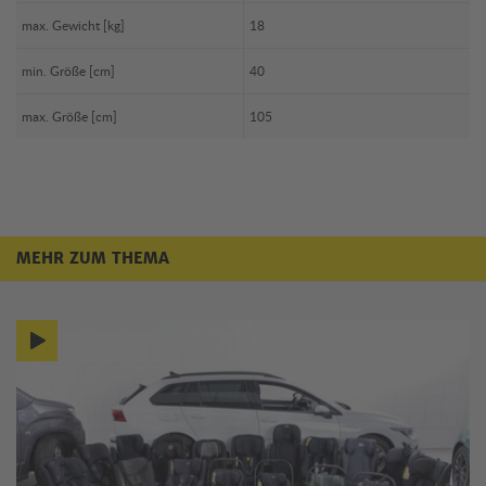
max. Gewicht [kg]
18
min. Größe [cm]
40
max. Größe [cm]
105
MEHR ZUM THEMA
Mehr zum Thema