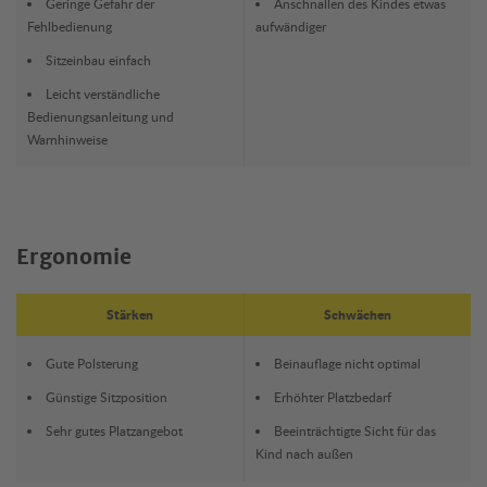
Geringe Gefahr der
Anschnallen des Kindes etwas
Fehlbedienung
aufwändiger
Sitzeinbau einfach
Leicht verständliche
Bedienungsanleitung und
Warnhinweise
Ergonomie
Stärken
Schwächen
Gute Polsterung
Beinauflage nicht optimal
Günstige Sitzposition
Erhöhter Platzbedarf
Sehr gutes Platzangebot
Beeinträchtigte Sicht für das
Kind nach außen