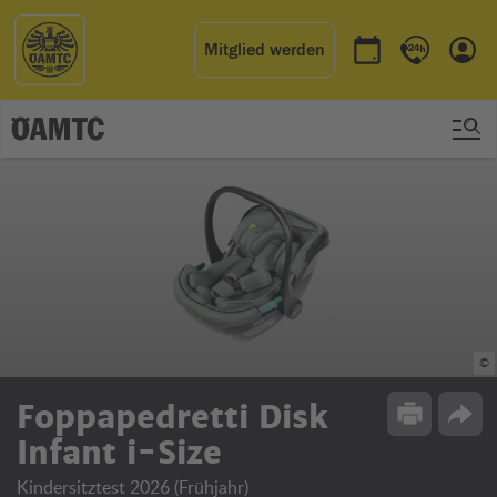
Mitglied werden
Termin buchen
Kontakt & 
Einl
©
Foppapedretti Disk
Drucken
Opti
Infant i-Size
Kindersitztest 2026 (Frühjahr)