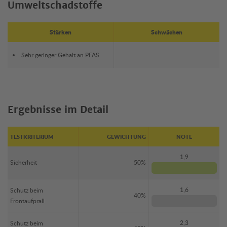
Umweltschadstoffe
Stärken
Schwächen
Sehr geringer Gehalt an PFAS
Ergebnisse im Detail
TESTKRITERIUM
GEWICHTUNG
NOTE
1,9
Sicherheit
50%
1,6
Schutz beim
40%
Frontaufprall
2,3
Schutz beim