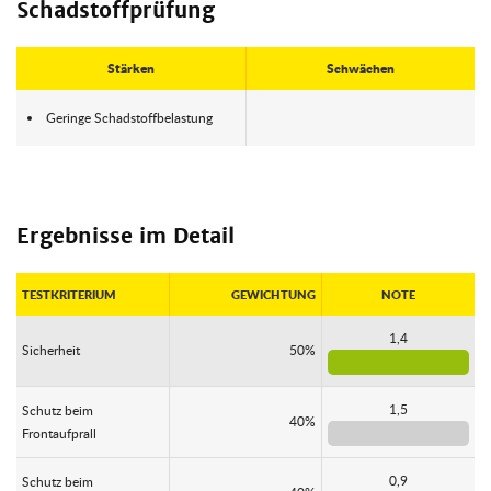
Schadstoffprüfung
Stärken
Schwächen
Geringe Schadstoffbelastung
Ergebnisse im Detail
TESTKRITERIUM
GEWICHTUNG
NOTE
1,4
Sicherheit
50%
1,5
Schutz beim
40%
Frontaufprall
0,9
Schutz beim