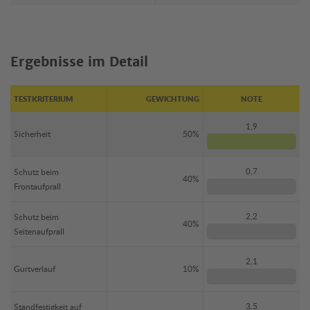
Ergebnisse im Detail
TESTKRITERIUM
GEWICHTUNG
NOTE
1,9
Sicherheit
50%
0,7
Schutz beim
40%
Frontaufprall
2,2
Schutz beim
40%
Seitenaufprall
2,1
Gurtverlauf
10%
3,5
Standfestigkeit auf