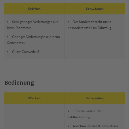
Stärken
Schwächen
Sehr geringes Verletzungsrisiko
Der Kindersitz steht nicht
beim Frontcrash
besonders stabil im Fahrzeug
Geringes Verletzungsrisiko beim
Seitencrash
Guter Gurtverlauf
Bedienung
Stärken
Schwächen
Erhöhte Gefahr der
Fehlbedienung
Anschnallen des Kindes etwas