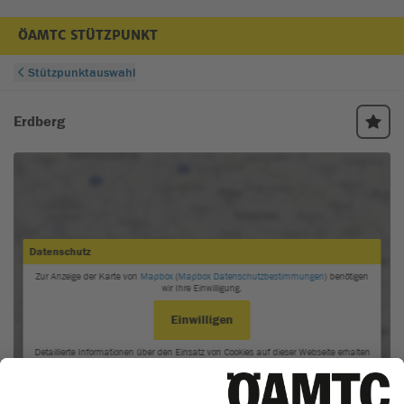
ÖAMTC STÜTZPUNKT