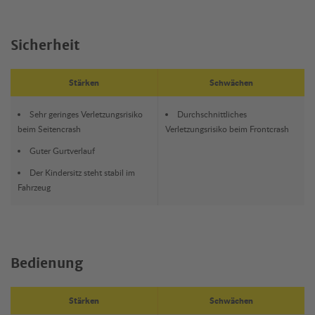
Sicherheit
Stärken
Schwächen
Sehr geringes Verletzungsrisiko
Durchschnittliches
beim Seitencrash
Verletzungsrisiko beim Frontcrash
Guter Gurtverlauf
Der Kindersitz steht stabil im
Fahrzeug
Bedienung
Stärken
Schwächen