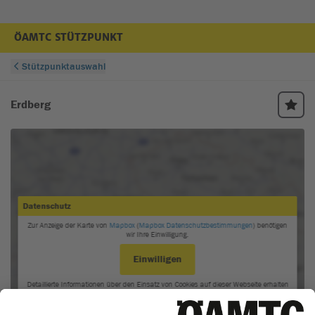
ÖAMTC STÜTZPUNKT