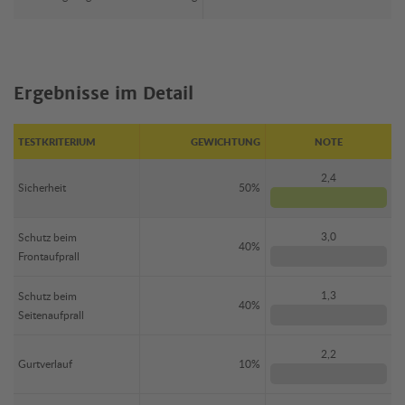
Ergebnisse im Detail
TESTKRITERIUM
GEWICHTUNG
NOTE
2,4
Sicherheit
50%
3,0
Schutz beim
40%
Frontaufprall
1,3
Schutz beim
40%
Seitenaufprall
2,2
Gurtverlauf
10%