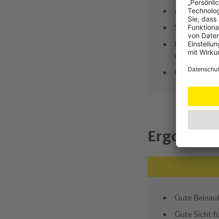
Anschnallen 
Sitzeinbau e
Leicht verst
und Warnhin
Geringes Ge
Ergonomi
Gute Beinauf
Gute Sicht f