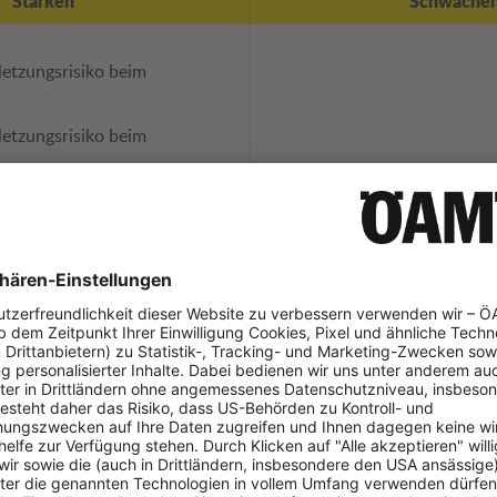
Stärken
Schwäche
letzungsrisiko beim
letzungsrisiko beim
rlauf
z steht stabil im Fahrzeug
g
Stärken
Schwäche