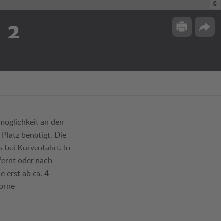
©
 2
Drucken
Opti
smöglichkeit an den
Platz benötigt. Die
s bei Kurvenfahrt. In
fernt oder nach
e erst ab ca. 4
vorne