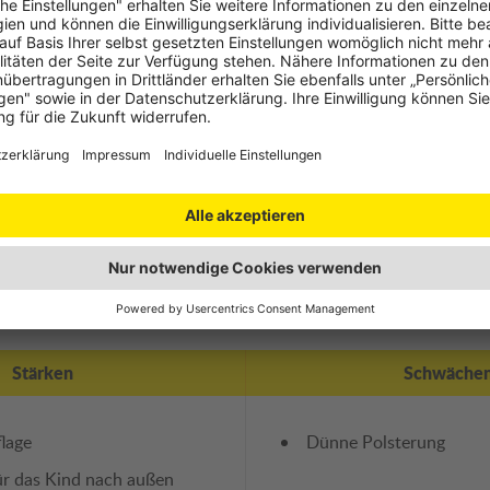
des Kindes einfach
Leicht erhöhte Gefahr 
infach
ändliche Bedienungsanleitung
weise
wicht
e
Stärken
Schwäche
lage
Dünne Polsterung
ür das Kind nach außen