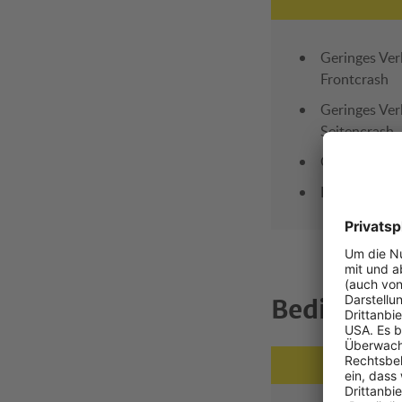
Geringes Ver
Frontcrash
Geringes Ver
Seitencrash
Guter Gurtve
Der Kindersit
Bedienun