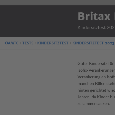
Britax
Kindersitztest 202
ÖAMTC
TESTS
KINDERSITZTEST
KINDERSITZTEST 2023
Guter Kindersitz für
Isofix-Verankerungen
Verankerung an Isofix
manchen Fällen steht
hinten gerichtet wied
Jahren, da Kinder bi
zusammensacken.