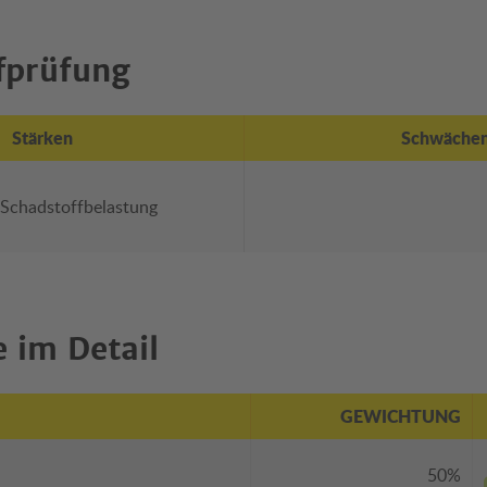
fprüfung
Stärken
Schwäche
 Schadstoffbelastung
 im Detail
GEWICHTUNG
50%