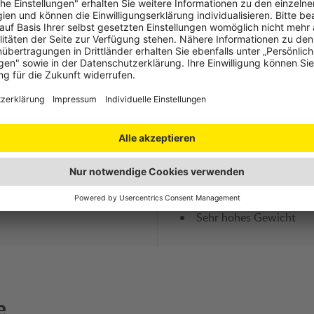
g
Stärken
Schwäche
ändliche Bedienungsanleitung
Erhöhte Gefahr der Feh
weise
Anschnallen des Kindes
aufwändiger
Sitzeinbau aufwändig
Sehr hohes Gewicht
e