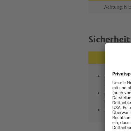
Achtung: Nic
Sicherheit
Sehr geringe
Frontcrash
Sehr geringe
Seitencrash
Guter Gurtve