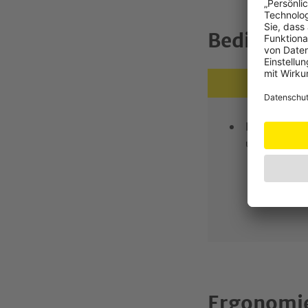
Bedienun
Leicht verst
und Warnhin
Ergonomi