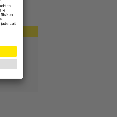
n
lbedienung
 etwas