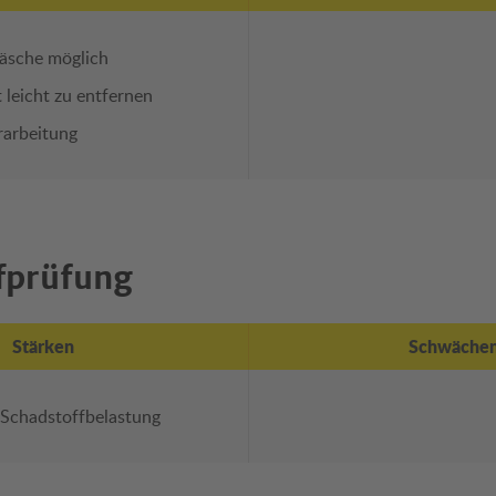
sche möglich
 leicht zu entfernen
rarbeitung
fprüfung
Stärken
Schwäche
 Schadstoffbelastung