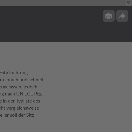
©
Drucken
Opti
 Fahrtrichtung
r einfach und schnell
zugelassen, jedoch
ung nach UN ECE Reg.
 in der Typliste des
cht vergleichsweise
ler soll der Sitz