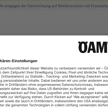
ht entgegen der Fahrtrichtung auf Beifahrersitzen mit Frontair
Stärken
Schwäche
s Verletzungsrisiko beim
Der Kindersitz steht nic
im Fahrzeug
s Verletzungsrisiko beim
rlauf