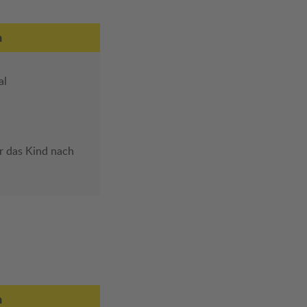
n
al
ür das Kind nach
n