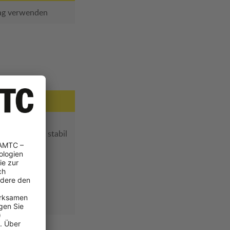
bag verwenden
n
ht besonders stabil