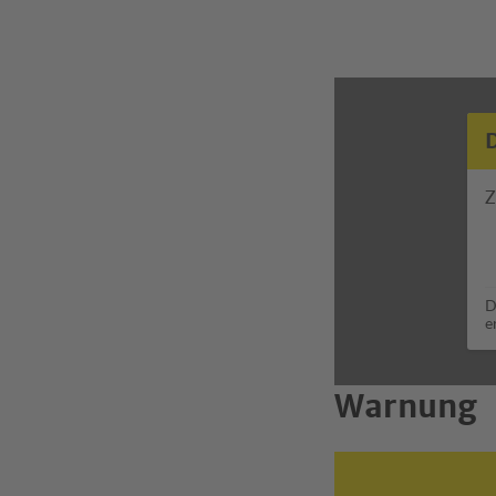
Z
D
e
Warnung