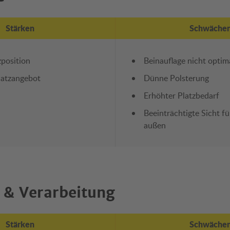
Stärken
Schwäche
zposition
Beinauflage nicht optim
latzangebot
Dünne Polsterung
Erhöhter Platzbedarf
Beeinträchtigte Sicht f
außen
 & Verarbeitung
Stärken
Schwäche