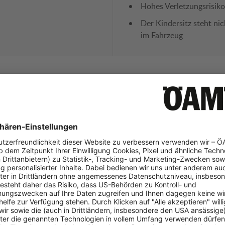
Hohes Verletzungsrisiko
Der Kindersitz steht nic
im Fahrzeug
g
Stärken
Schwäche
ändliche Bedienungsanleitung
Leicht erhöhte Gefahr 
weise
Anschnallen des Kindes
s Gewicht
aufwändiger
Sitzeinbau etwas aufwä