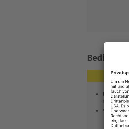
Bedienun
Leicht verst
und Warnhin
Sehr geringe