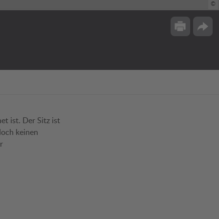
©
Drucken
Opti
t ist. Der Sitz ist
doch keinen
r