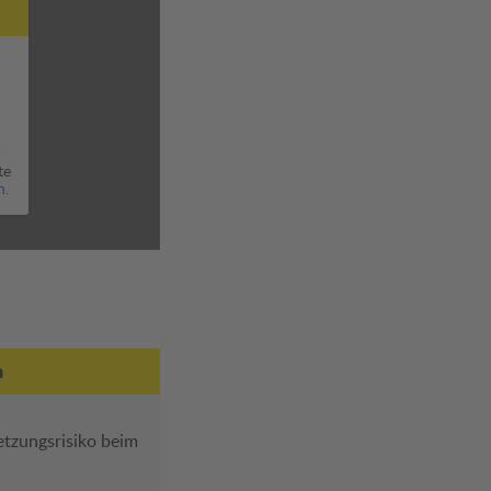
te
n.
n
etzungsrisiko beim