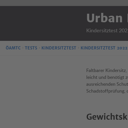
Urban
Kindersitztest 202
ÖAMTC
TESTS
KINDERSITZTEST
KINDERSITZTEST 2022
Faltbarer Kindersitz,
leicht und benötigt
ausreichenden Schutz
Schadstoffprüfung, d
Gewichtsk