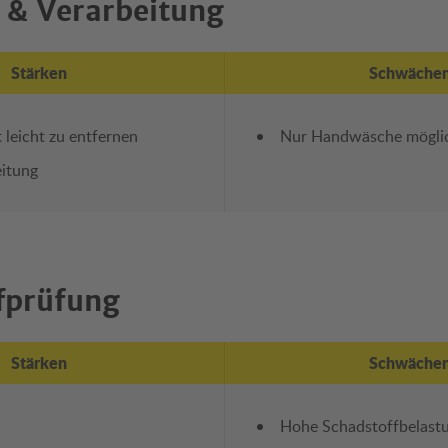
 & Verarbeitung
Stärken
Schwäche
 leicht zu entfernen
Nur Handwäsche mögli
eitung
fprüfung
Stärken
Schwäche
Hohe Schadstoffbelast