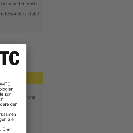
 beim Seitencrash
ht besonders stabil
n
der Fehlbedienung
 etwas
ndiger