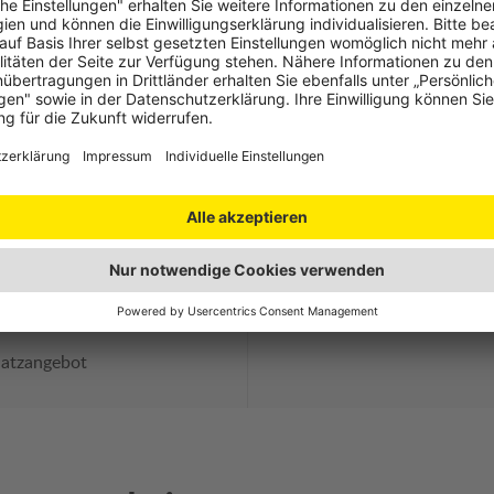
e
Stärken
Schwäche
ür das Kind nach außen
Beinauflage nicht optim
Sitzposition
Dünne Polsterung
r Platzbedarf
latzangebot