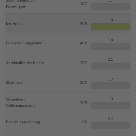
1,9
Standfestigkeit auf
10%
Fahrzeugsitz
1,8
Bedienung
40%
1,6
Fehlbedienungsgefahr
40%
2,1
Anschnallen des Kindes
20%
1,9
Sitzeinbau
20%
1,3
Sitzumbau /
10%
Größenanpassung
2,4
Bedienungsanleitung
8%