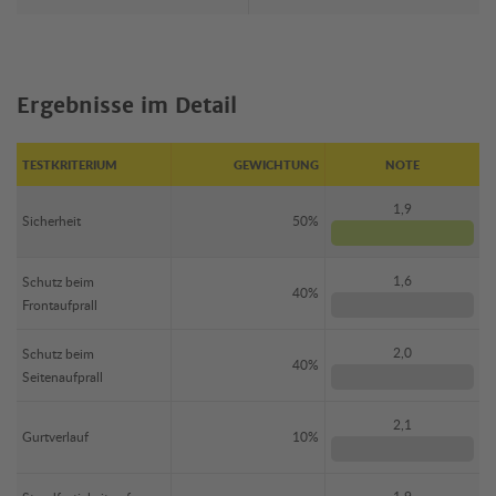
Ergebnisse im Detail
TESTKRITERIUM
GEWICHTUNG
NOTE
1,9
Sicherheit
50%
1,6
Schutz beim
40%
Frontaufprall
2,0
Schutz beim
40%
Seitenaufprall
2,1
Gurtverlauf
10%