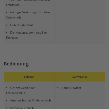
Frontcrash
Geringes Verletzungsrisiko beim
Seitencrash
Guter Gurtverlauf
Der Kindersitz steht stabil im
Fahrzeug
Bedienung
Stärken
Schwächen
Geringe Gefahr der
Hohes Gewicht
Fehlbedienung
Anschnallen des Kindes einfach
Sitzeinbau einfach