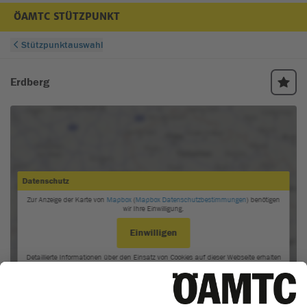
ÖAMTC STÜTZPUNKT