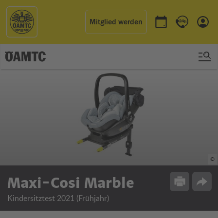
Mitglied werden
Termin buchen
Kontakt & 
Einl
©
Maxi-Cosi Marble
Drucken
Opti
Kindersitztest 2021 (Frühjahr)