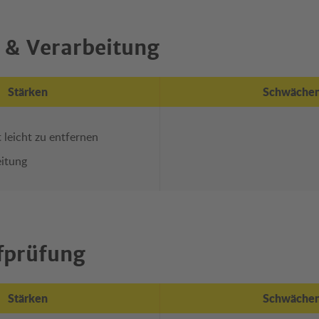
 & Verarbeitung
Stärken
Schwäche
 leicht zu entfernen
eitung
fprüfung
Stärken
Schwäche