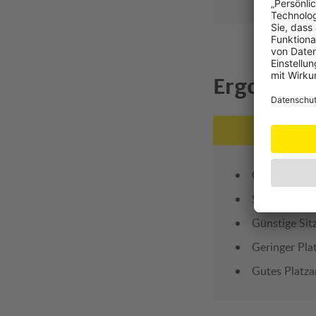
Ergonomi
Gute Beinauf
Sehr gute Po
Günstige Sit
Geringer Pla
Gutes Platz