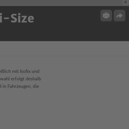
©
i-Size
Drucken
Opti
ßlich mit Isofix und
swahl erfolgt deshalb
 in Fahrzeugen, die