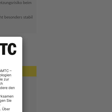
etzungsrisiko beim
ht besonders stabil
n
ändigerHohes