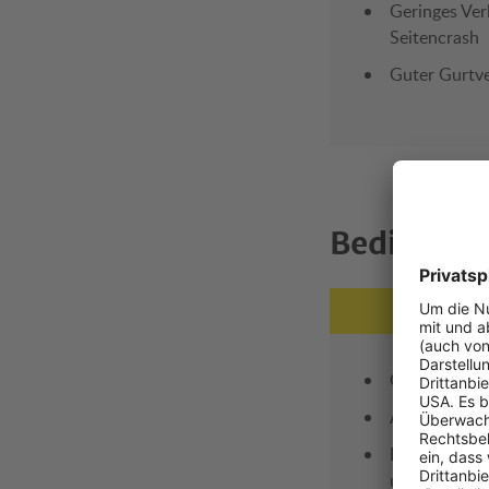
Geringes Ver
Seitencrash
Guter Gurtve
Bedienun
Geringe Gefa
Anschnallen 
Leicht verst
und Warnhin