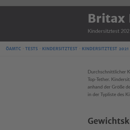
Britax
Kindersitztest 202
ÖAMTC
TESTS
KINDERSITZTEST
KINDERSITZTEST 2021
Durchschnittlicher K
Top-Tether. Kindersit
anhand der Größe des
in der Typliste des 
Gewichtsk