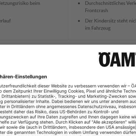
letzungsrisiko beim
Durchschnittliches Verl
Frontcrash
rlauf
Der Kindersitz steht nic
im Fahrzeug
g
Stärken
Schwäche
hr der Fehlbedienung
Sitzeinbau etwas aufw
Gewicht
des Kindes einfach
ändliche Bedienungsanleitung
weise