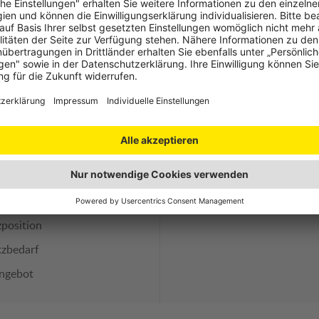
e
Stärken
Schwäche
lage
Beeinträchtigte Sicht f
außen
lsterung
zposition
tzbedarf
angebot