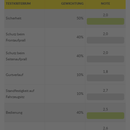
TESTKRITERIUM
GEWICHTUNG
NOTE
2,0
Sicherheit
50%
2,0
Schutz beim
40%
Frontaufprall
2,0
Schutz beim
40%
Seitenaufprall
1,8
Gurtverlauf
10%
2,7
Standfestigkeit auf
10%
Fahrzeugsitz
2,5
Bedienung
40%
2,6