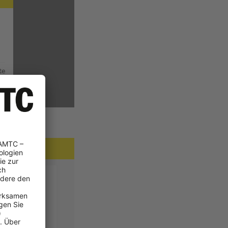
te
n.