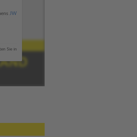
amens
JW
en Sie in