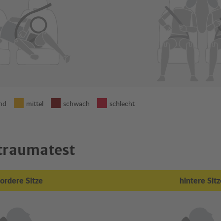
nd
mittel
schwach
schlecht
traumatest
ordere Sitze
hintere Sitz