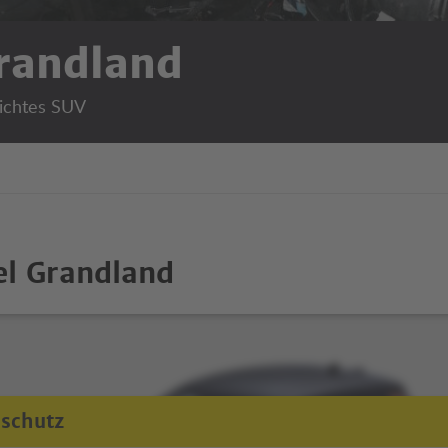
randland
eichtes SUV
el Grandland
schutz