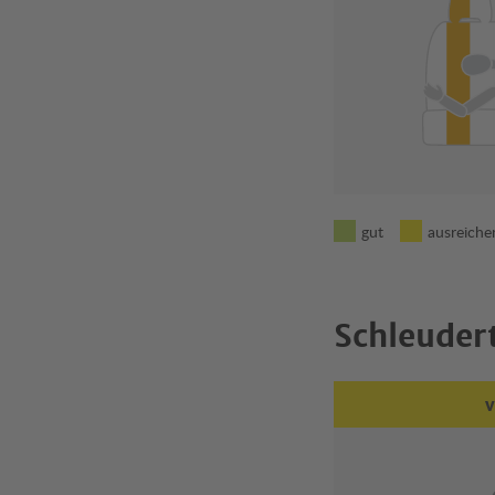
gut
ausreiche
Schleuder
v