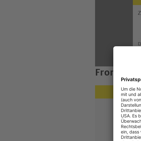
Z
D
e
Frontaufp