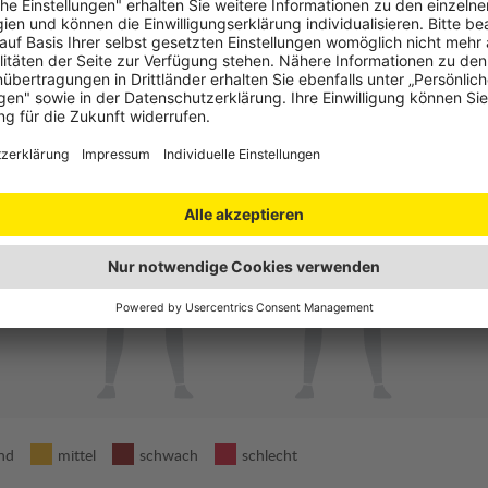
volle Überdeckung & starre Barriere
nd
mittel
schwach
schlecht