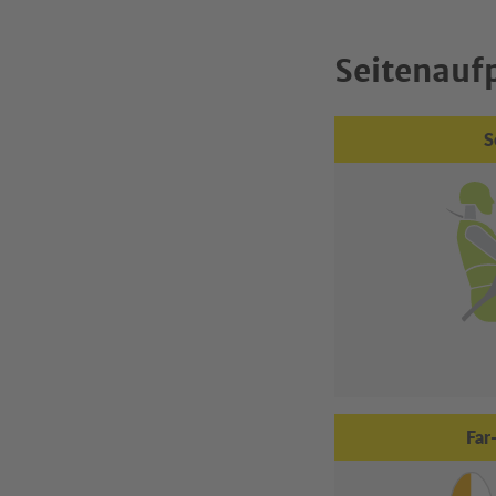
Seitenaufp
S
Far