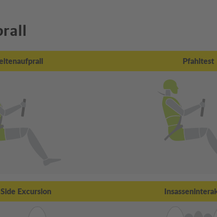
rall
eitenaufprall
Pfahltest
-Side Excursion
Insassenintera