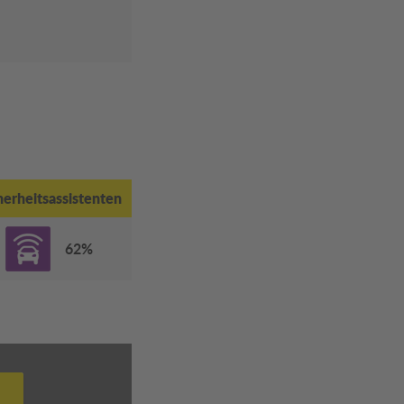
herheitsassistenten
62%