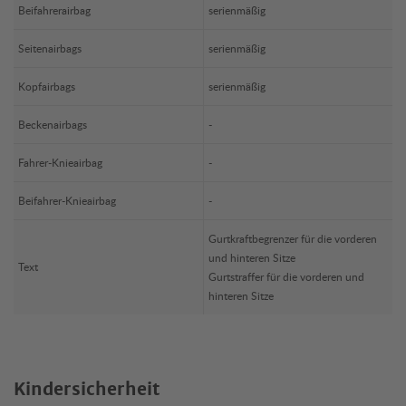
Beifahrerairbag
serienmäßig
Seitenairbags
serienmäßig
Kopfairbags
serienmäßig
Beckenairbags
-
Fahrer-Knieairbag
-
Beifahrer-Knieairbag
-
Gurtkraftbegrenzer für die vorderen
und hinteren Sitze
Text
Gurtstraffer für die vorderen und
hinteren Sitze
Kindersicherheit