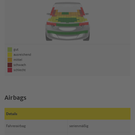
gut
ausreichend
mittel
schwach
schlecht
Airbags
Details
Fahrerairbag
serienmäßig