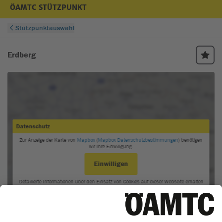
ÖAMTC STÜTZPUNKT