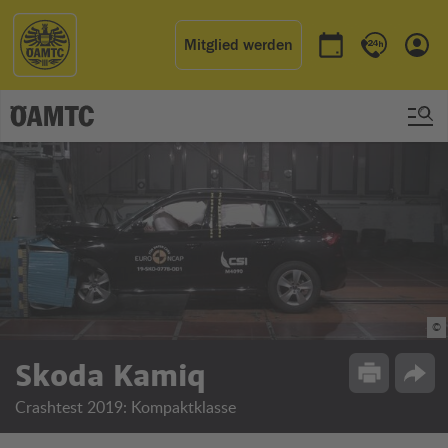
Mitglied werden
Termin buchen
Kontakt & 
Einl
©
Skoda Kamiq
Drucken
Opti
Crashtest 2019: Kompaktklasse