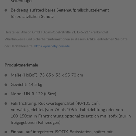
Seitenflügel
Beidseitig aufsteckbares Seitenaufprallschutzelement
für zusätzlichen Schutz
Hersteller: Allison GmbH, Adam-Opel-Straße 21, D-67227 Frankenthal
Warnhinweise und Sicherheitsinformationen zu diesem Artikel entnehmen Sie bitte
der Herstellerseite:
https://joiebaby.com/de
Produktmerkmale
Maße (HxBxT): 73-85 x 53 x 55-70 cm
Gewicht: 14,5 kg
Norm: UN R 129 (i-Size)
Fahrtrichtung: Rückwärtsgerichtet (40-105 cm),
Vorwärtsgerichtet (von 76 bis 105 in Fahrtrichtung oder von
100-150cm in Fahrtrichtung optional zusätzlich mit Isofix (nur in
freigegebenen Fahrzeugen)
Einbau: auf integrierter ISOFIX-Basisstation, später mit