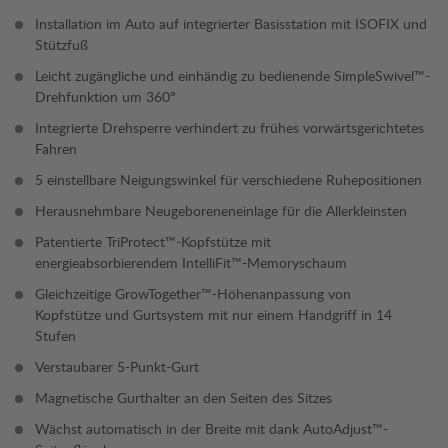
Installation im Auto auf integrierter Basisstation mit ISOFIX und
Stützfuß
Leicht zugängliche und einhändig zu bedienende SimpleSwivel™-
Drehfunktion um 360°
Integrierte Drehsperre verhindert zu frühes vorwärtsgerichtetes
Fahren
5 einstellbare Neigungswinkel für verschiedene Ruhepositionen
Herausnehmbare Neugeboreneneinlage für die Allerkleinsten
Patentierte TriProtect™-Kopfstütze mit
energieabsorbierendem IntelliFit™-Memoryschaum
Gleichzeitige GrowTogether™-Höhenanpassung von
Kopfstütze und Gurtsystem mit nur einem Handgriff in 14
Stufen
Verstaubarer 5-Punkt-Gurt
Magnetische Gurthalter an den Seiten des Sitzes
Wächst automatisch in der Breite mit dank AutoAdjust™-