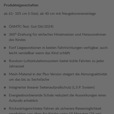
Produkteigenschaften
ab 61- 105 cm (i-Size), ab 40 cm mit Neugeboreneneinlage
ÖAMTC-Test: Gut (06/2024)
360°-Drehung für einfaches Hineinsetzen und Herausnehmen
des Kindes
Fünf Liegepositionen in beiden Fahrtrichtungen verfügbar, auch
leicht verstellbar wenn das Kind schläft
Rundum-Luftzirkulationssystem bietet kühle Fahrten zu jeder
Jahreszeit
Mesh-Material in der Plus-Version steigert die Atmungsaktivität
um das bis zu Sechsfache
Integrierter linearer Seitenaufprallschutz (L.S.P. System)
Energieabsorbierende Schale reduziert die Auswirkungen eines
Aufpralls erheblich
Rückwärtsgerichtetes Fahren als sicherere Reisemöglichkeit
empfohlen, vor allem für Kinder unter 15 Monaten (76 cm)