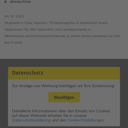
abwaschbar
Art. Nr. 16521
Hergestellt in China, Importeur: TS Handelsagentur & Werbeartikel GmbH,
Hauptstrasse 73a, 2801 Katzelsdorf, www.werbegeschenke.cc.
Warnhinweise und Sicherheitsinformationen zu diesem Artikel entnehmen Sie bitte
dem Produkt.
Datenschutz
Zur Anzeige von Werbung benötigen wir Ihre Zustimmung.
Einwilligen
Detaillierte Informationen über den Einsatz von Cookies
auf dieser Webseite erhalten Sie in unserer
Datenschutzerklärung
und den
Cookie-Einstellungen.