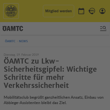
Mitglied werden
Termin buchen
Kontakt & 
Einl
ÖAMTC
NEWS
Dienstag, 19. Februar 2019
ÖAMTC zu Lkw-
Sicherheitsgipfel: Wichtige
Schritte für mehr
Verkehrssicherheit
Mobilitätsclub begrüßt ganzheitlichen Ansatz, Einbau von
Abbiege-Assistenten bleibt das Ziel.