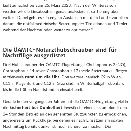
läuft zunächst bis zum 25. März 2023. "Nach der Wintersaison
werden wir die Einsatzzahlen genau analysieren", so Tiefengraber
weiter. "Dabei geht es - in engem Austausch mit dem Land - vor allem
darum, die notfallmedizinische Betreuung der Tirolerinnen und Tiroler
während der Nachtstunden weiter zu optimieren."
Die ÖAMTC-Notarzthubschrauber sind für
Nachtflüge ausgerüstet
Drei Hubschrauber der ÖAMTC-Flugrettung - Christophorus 2 (NÖ),
Christophorus 14 sowie Christophorus 17 (beide Steiermark) - fliegen
mittlerweile
. Drei weitere, nämlich C9 in Wien,
rund um die Uhr
C11 in Klagenfurt und C12 in Graz sind im Winterhalbjahr ebenfalls
bis in die frühen Nachtstunden einsatzbereit.
Gerade in den vergangenen Jahren hat die ÖAMTC-Flugrettung viel in
die
investiert - einerseits um damit den
Sicherheit bei Dunkelheit
24-Stunden-Betrieb an den genannten Stützpunkten zu ermöglichen,
andererseits um Rückflüge, bei denen es nach Einsätzen am späten
Nachmittag bereits dunkel ist, noch sicherer zu machen. Die