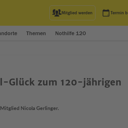
Mitglied werden
Termin 
andorte
Themen
Nothilfe 120
l-Glück zum 120-jährigen
Mitglied Nicola Gerlinger.
net in neuem Fenster)
t in neuem Fenster)