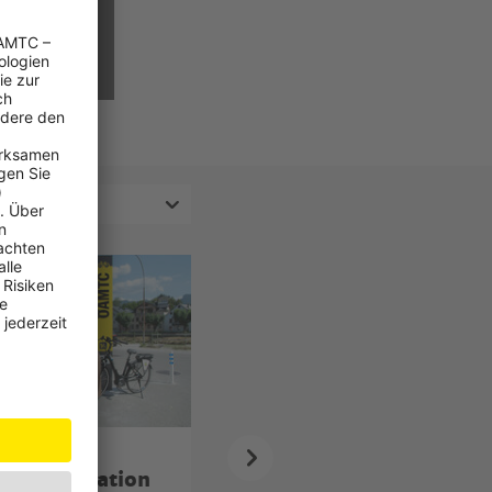
rreich
Oberösterreich
Fahrradstation
Aktionstag "Helfer