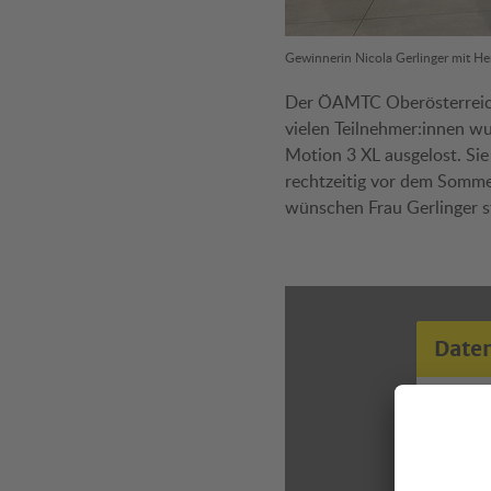
Gewinnerin Nicola Gerlinger mit He
Der ÖAMTC Oberösterreich 
vielen Teilnehmer:innen w
Motion 3 XL ausgelost. Sie
rechtzeitig vor dem Somme
wünschen Frau Gerlinger st
Date
Zur An