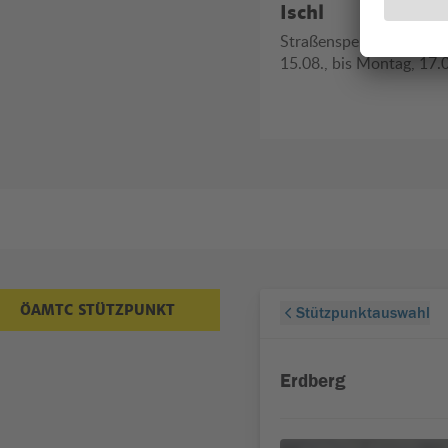
Ischl
Jetzt kostenlose
Reflektorbänder an
Straßensperren vom Sa
den ÖAMTC-Stützpunkten
15.08., bis Montag, 17.
abholen!
ÖAMTC STÜTZPUNKT