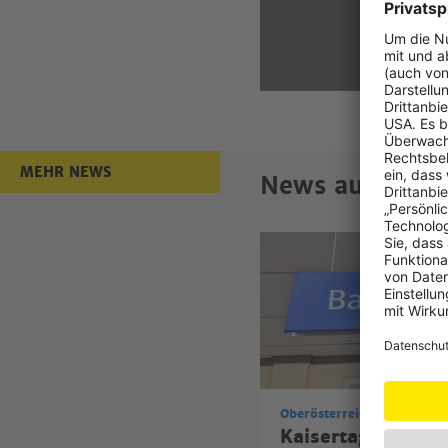
Detailli
erhalten
MEHR NEWS
News aus Oberö
Kaisertage in Bad Ischl
Oberösterreich
Oberösterreich
Mach dich sichtbar!
Kaisertage in Bad