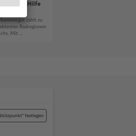
 schnelle Hilfe
erleben"
wegs
Leistungsschau der
Einsatzkräfte am 20. Juni
zkammergut zählt zu
beim ÖAMTC Linz.
iebtesten Radregionen
ichs. Mit …