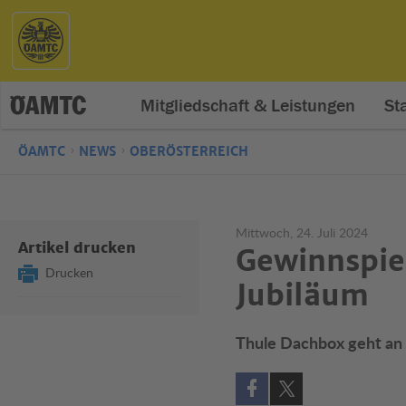
Mitgliedschaft & Leistungen
St
ÖAMTC
NEWS
OBERÖSTERREICH
Mittwoch, 24. Juli 2024
Artikel drucken
Gewinnspie
Drucken
Jubiläum
Thule Dachbox geht an 
Auf Facebook teilen (öff
Auf X teilen (öffne