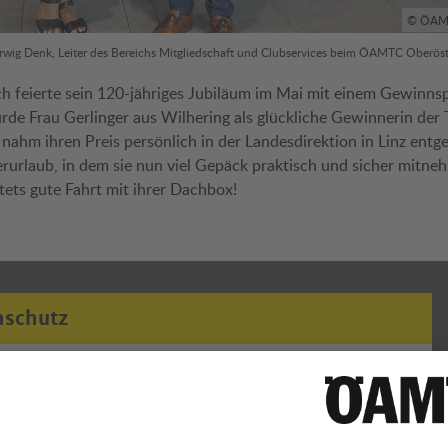
© ÖAMT
rwig Denk, Leiter des Bereichs Mitgliedschaft und Clubservices beim ÖAMTC Oberöst
feierte sein 120-jähriges Jubiläum im Mai mit einem Gewinnsp
urde Frau Gerlinger aus Wilhering als glückliche Gewinnerin de
 nahm ihren Preis persönlich in der Landesdirektion in Linz ent
rurlaub, in dem sie nun viel Gepäck praktisch und sicher mitne
ets gute Fahrt mit ihrer Dachbox!
nschutz
zeige von Werbung benötigen wir Ihre Zustimmung.
Einwilligen