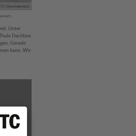
C Oberösterreich
erreich.
iel. Unter
r Thule Dachbox
gegen. Gerade
hmen kann. Wir