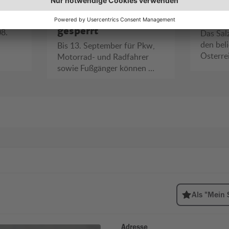
Wallsee-
bietet
Mitterkirchen
unter
mstag,
gesperrt
08.
Das Sal
den bel
Bis 13. September für Pkw,
Österre
Motorrad- und Radfahrer
sowie Fußgänger können …