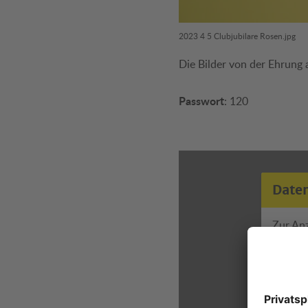
2023 4 5 Clubjubilare Rosen.jpg
Die Bilder von der Ehrung 
Passwort
: 120
Date
Zur An
Detailli
erhalten