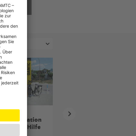
rreich
Oberösterreich
Fahrradstation
Aktionstag "Helfer
 schnelle Hilfe
erleben"
wegs
Leistungsschau der