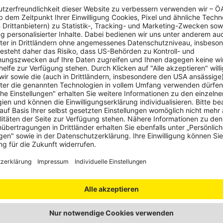
sterreich
Oberösterreich
Oberöste
Kraftwerksbrücke
Neue 
Wallsee-
bietet
Mitterkirchen
unter
mstag,