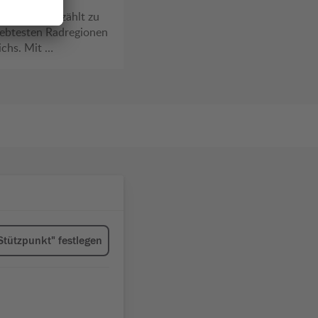
Einsatzkräfte am 20. Juni
zkammergut zählt zu
beim ÖAMTC Linz.
iebtesten Radregionen
ichs. Mit …