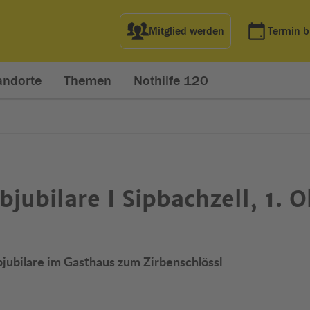
Mitglied werden
Termin 
andorte
Themen
Nothilfe 120
ubjubilare I Sipbachzell, 1. 
bjubilare im Gasthaus zum Zirbenschlössl
net in neuem Fenster)
t in neuem Fenster)