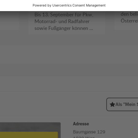
gesperrt
08.
Das Sal
den bel
Bis 13. September für Pkw,
Österre
Motorrad- und Radfahrer
sowie Fußgänger können …