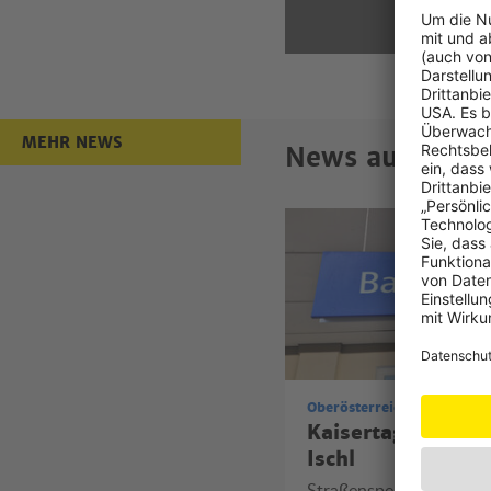
MEHR NEWS
News aus Oberö
Kaisertage in Bad Ischl
Oberösterreich
Oberösterreich
Mach dich sichtbar!
Kaisertage in Bad
Ischl
Jetzt kostenlose
Reflektorbänder an
Straßensperren vom Sa