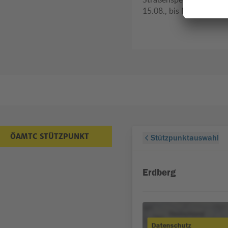
den ÖAMTC-Stützpunkten
15.08., bis Montag, 17.
abholen!
ÖAMTC STÜTZPUNKT