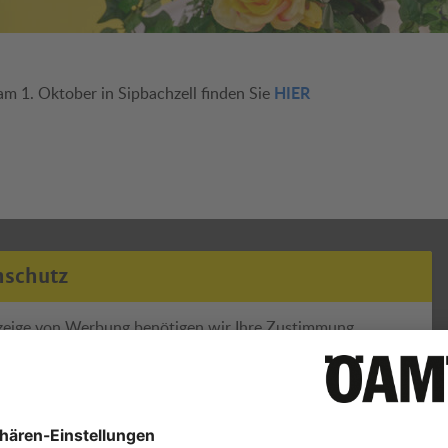
HIER
am 1. Oktober in Sipbachzell finden Sie
nschutz
zeige von Werbung benötigen wir Ihre Zustimmung.
Einwilligen
erte Informationen über den Einsatz von Cookies auf dieser Webseite
 Sie in unserer
Datenschutzerklärung
und den
Cookie-Einstellungen.