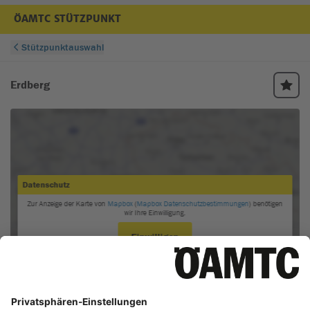
ÖAMTC STÜTZPUNKT