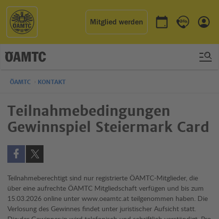
Mitglied werden
Termin buchen
Kontakt & 
Einl
ÖAMTC
KONTAKT
Teilnahmebedingungen
Gewinnspiel Steiermark Card
Auf Facebook teilen (öffnet in neuem Fenster)
Auf X teilen (öffnet in neuem Fenster)
Teilnahmeberechtigt sind nur registrierte ÖAMTC-Mitglieder, die
über eine aufrechte ÖAMTC Mitgliedschaft verfügen und bis zum
15.03.2026 online unter www.oeamtc.at teilgenommen haben. Die
Verlosung des Gewinnes findet unter juristischer Aufsicht statt.
Die:der Gewinner:in wird telefonisch und schriftlich verständigt. Pro