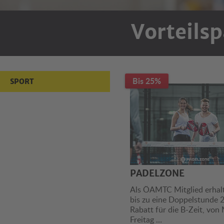
Vorteilsp
Sport
Bis 25%
SPORT
PADELZONE
Als ÖAMTC Mitglied erhalt
bis zu eine Doppelstunde
Rabatt für die B-Zeit, von
Freitag …