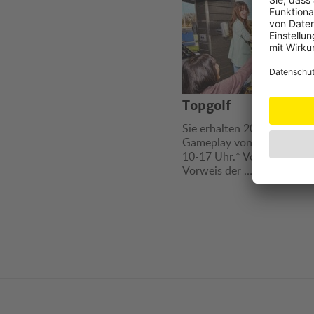
Topgolf
Sie erhalten 20% Rabatt au
Gameplay von Montag bis 
10-17 Uhr.* Vorteil erhältli
Vorweis der …