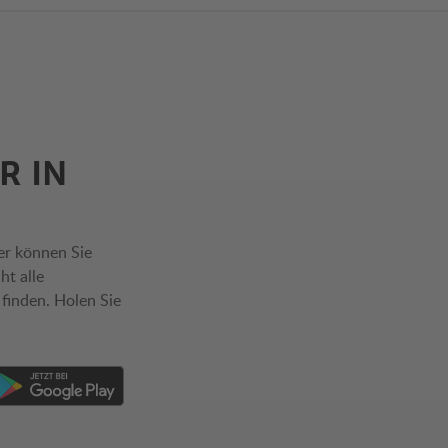
R IN
er können Sie
ht alle
 finden. Holen Sie
m Apple App Store
ownload von App im Google Play Store