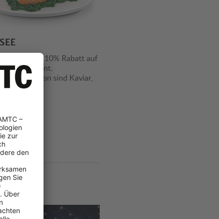
SEE
riger Vorteil: 10% Rabatt auf
amte Sortiment.
mmen hiervon sind Kaviar,
arken und …
%