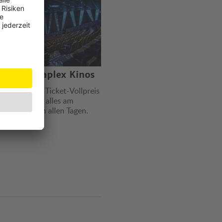
wood Megaplex Kinos
batt auf den Ticket-Vollpreis
% Rabatt auf alles am
et. Gültig an allen Tagen.
l …