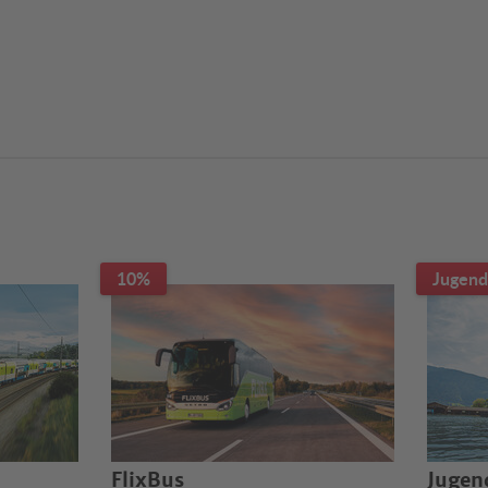
10%
Jugend
FlixBus
Jugen