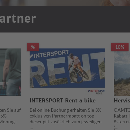
artner
%
10%
INTERSPORT Rent a bike
Hervi
en Sie auf
Bei online Buchung erhalten Sie 3%
ÖAMTC M
 25%
exklusiven Partnerrabatt on top -
Rabatt i
 Montag -
dieser gilt zusätzlich zum jeweiligen
österre
…
(…