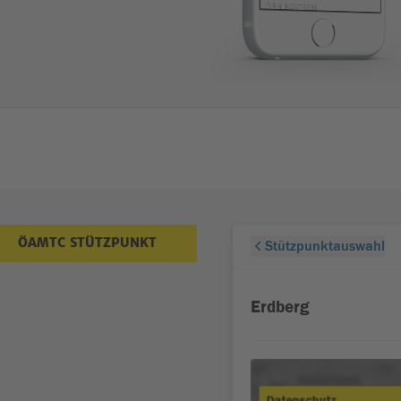
ÖAMTC STÜTZPUNKT