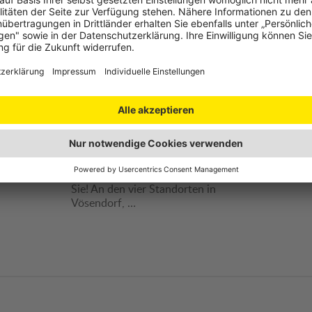
Jumpin Prater, Jumpin
Holly
Warrior, Playworld Wien &
f das
20 % Ra
Playworld Spielberg
Freitag
und 10 
ch:
Kinobuff
Die coolsten Action- und Freizeit
Maxima
Locations Österreichs warten auf
Sie! An den vier Standorten in
Vösendorf, …