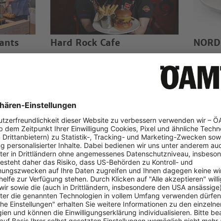
ants
Hard Rock Cafe
NORD
ber 2026 -
10% Rabatt auf Speisen, Souvenirs
Ganzjäh
en und
und alkoholfreie Getränke.
das ges
nuss von
Ausgenommen sind Waren für
Ausgeno
wohltätige Zwecke. (…
Fremdm
10%
Bis 20