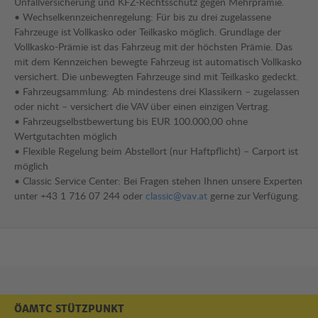
Unfallversicherung und KFZ-Rechtsschutz gegen Mehrprämie.
• Wechselkennzeichenregelung: Für bis zu drei zugelassene
Fahrzeuge ist Vollkasko oder Teilkasko möglich. Grundlage der
Vollkasko-Prämie ist das Fahrzeug mit der höchsten Prämie. Das
mit dem Kennzeichen bewegte Fahrzeug ist automatisch Vollkasko
versichert. Die unbewegten Fahrzeuge sind mit Teilkasko gedeckt.
• Fahrzeugsammlung: Ab mindestens drei Klassikern – zugelassen
oder nicht – versichert die VAV über einen einzigen Vertrag.
• Fahrzeugselbstbewertung bis EUR 100.000,00 ohne
Wertgutachten möglich
• Flexible Regelung beim Abstellort (nur Haftpflicht) – Carport ist
möglich
• Classic Service Center: Bei Fragen stehen Ihnen unsere Experten
unter +43 1 716 07 244 oder
classic@vav.at
gerne zur Verfügung.
ÖAMTC STÜTZPUNKT