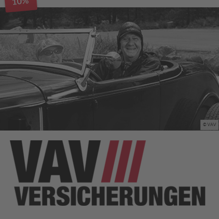
10%
© VAV