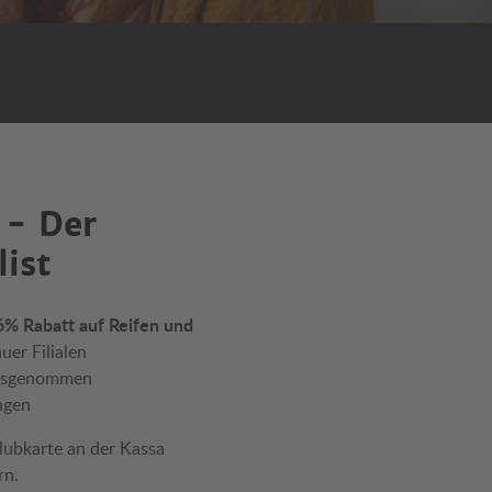
 - Der
list
6% Rabatt auf Reifen und
uer Filialen
*ausgenommen
ngen
Clubkarte an der Kassa
rn.