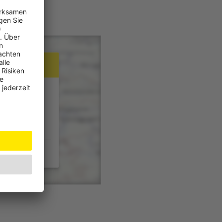
x
) benötigen
e in unserer