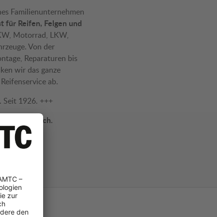
ches Familienunternehmen
st für Reifen, Felgen und
KW, Motorrad, LKW,
rzeuge. Von der
ontage, Reparaturen bis
cken wir das ganze
eifenservice ab.
Seit 1926. +++
ganz Österreich.