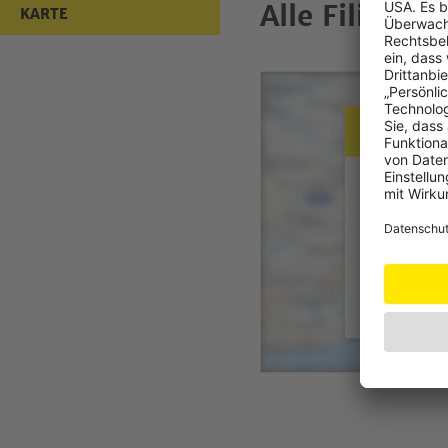
Alle Filialen
KARTE
Datensc
Zur Anzeige
wir Ihre Einw
Detaillierte I
Datenschutze