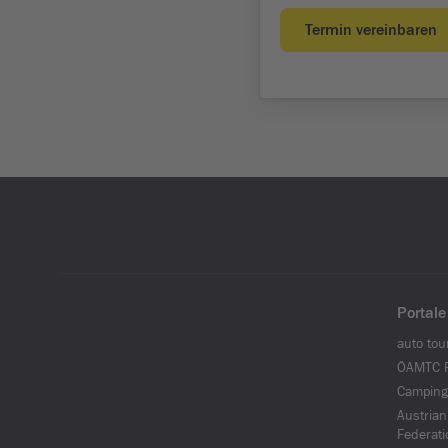
Portale
auto tou
ÖAMTC F
Camping
Austrian
Federati