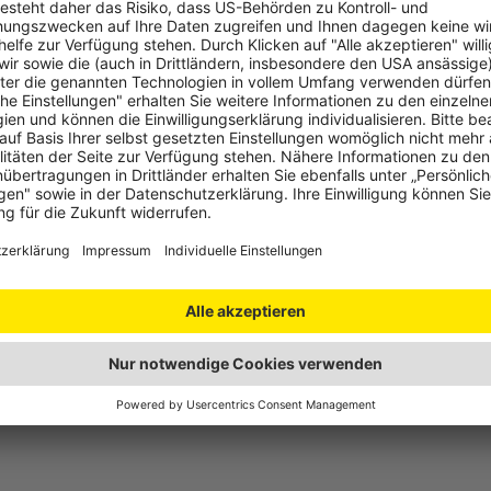
hutz
 der Karte von
Mapbox
(
Datenschutzbestimmungen von Mapbo
illigung.
Einwilligen
nformationen über den Einsatz von Cookies auf dieser Webseite erhalten Si
rklärung
und den
Cookie-Einstellungen.