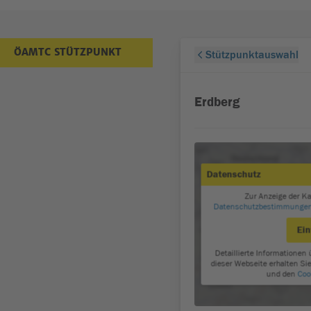
ÖAMTC STÜTZPUNKT