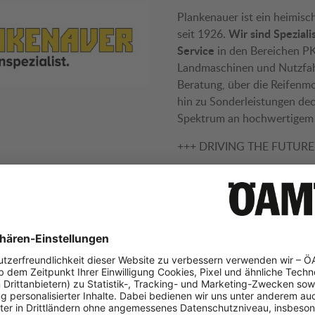
Plankenauer ist ein heimis
Wir sind Speziali
seit 1926.
Service
in den Bereichen P
Landmaschinen und Nutzfah
Beratung, über die Reifenm
hin zu Sonderleistungen de
Spektrum an hochwertigem R
+++ DRIVING THE FUTURE. 
19 Plankenauer Filialen in 
Info:
plankenauer.at