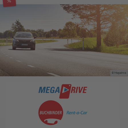
%
© Megadrive