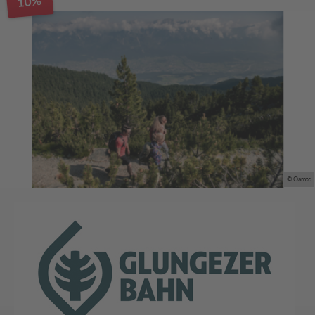
10%
© Öamtc