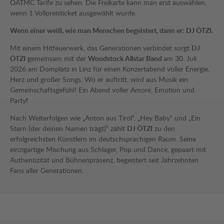
ÖATMC Tarife zu sehen. Die Freikarte kann man erst auswählen,
wenn 1 Vollpreisticket ausgewählt wurde.
Wenn einer weiß, wie man Menschen begeistert, dann er: DJ ÖTZI.
Mit einem Hitfeuerwerk, das Generationen verbindet sorgt
DJ
ÖTZI
gemeinsam mit der
Woodstock Allstar Band
am 30. Juli
2026 am Domplatz in Linz für einen Konzertabend voller Energie,
Herz und großer Songs. Wo er auftritt, wird aus Musik ein
Gemeinschaftsgefühl! Ein Abend voller Amore, Emotion und
Party
!
Nach Welterfolgen wie „Anton aus Tirol“, „Hey Baby“ und „Ein
Stern (der deinen Namen trägt)“ zählt
DJ ÖTZI
zu den
erfolgreichsten Künstlern im deutschsprachigen Raum. Seine
einzigartige Mischung aus Schlager, Pop und Dance, gepaart mit
Authentizität und Bühnenpräsenz, begeistert seit Jahrzehnten
Fans aller Generationen.