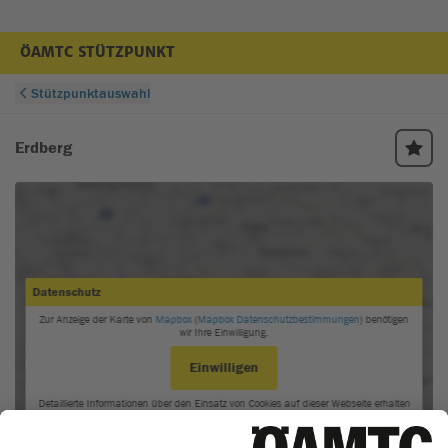
ÖAMTC STÜTZPUNKT