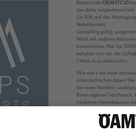
OEAMTC10
Rabattcode
kop
das dafür vorgesehene Feld
Sie 10% auf den Nächtigun
Nebenkosten).
Ganzjährig gültig, ausgeno
Nicht mit anderen Aktionen
kombinierbar. Nur für ÖAM
behalten uns vor, die Gültig
Check-in zu überprüfen.
Wie wär’s mit einer erholsa
österreichischen Alpen? B
Sie einen flexiblen, unabhä
Ihrem eigenen Geschmack. D
modernen Ferienhäusern und
gemütlichen Ferienwohnung
außergewöhnlichen Glampin
an der Skipiste oder im Wa
mit eigenem Pool und Sauna 