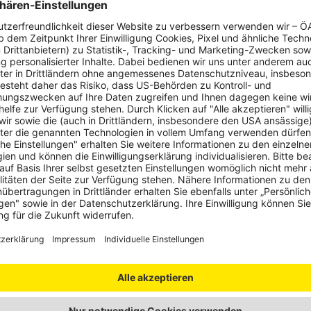
Urlaubsträume und entdeck
Alpenlandschaft. Wir freuen
Info:
Vorteilsangebot jetzt 
hutz
 der Karte von
Mapbox
(
Datenschutzbestimmungen von Mapbo
illigung.