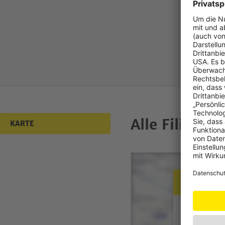
Alle Filialen
KARTE
Datensc
Zur Anzeige
wir Ihre Einw