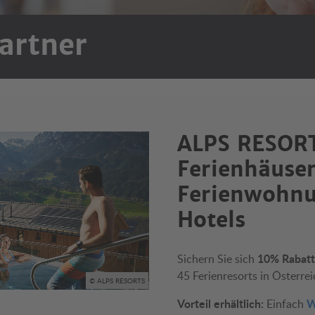
artner
ALPS RESOR
Ferienhäuser
Ferienwohn
Hotels
10% Rabatt
Sichern Sie sich
45 Ferienresorts in Österrei
© ALPS RESORTS
Vorteil erhältlich:
W
Einfach