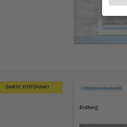
Detaillierte I
Datenschutze
ÖAMTC STÜTZPUNKT