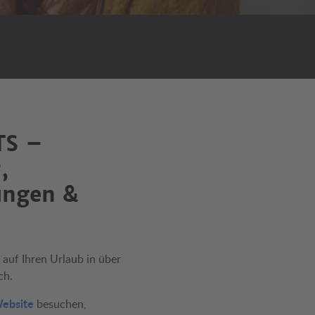
TS –
,
ungen &
auf Ihren Urlaub in über
ch.
ebsite
besuchen,