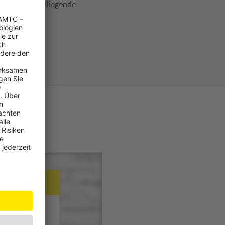
en Sie die umliegende
 uns auf Sie!
buchen!
x
) benötigen