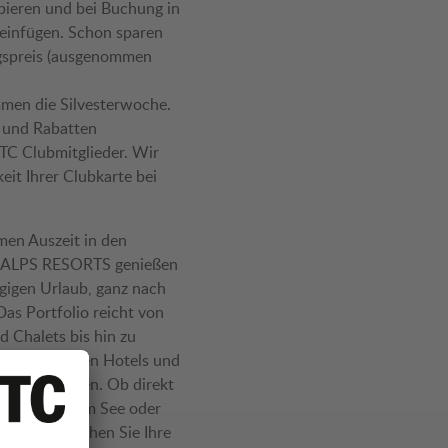
ieren und bei Buchung in
 einfügen. Schon sparen
gspreis (ausgenommen
mmen die Silvesterwoche.
 und Rabatten
TC Clubmitglieder. Wir
keit Ihrer Clubkarte bei
men Auszeit in den
ei ALPS RESORTS genießen
ngigen Urlaub, ganz nach
as Portfolio reicht von
 Chalets bis hin zu
en, modernen Hotels und
g-Erlebnissen. Ob direkt
ndergebiet, am See oder
– verwirklichen Sie Ihre