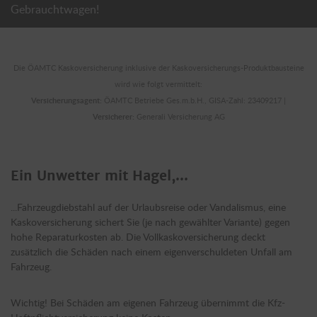
Gebrauchtwagen!
Die ÖAMTC Kaskoversicherung inklusive der Kaskoversicherungs-Produktbausteine
wird wie folgt vermittelt:
Versicherungsagent:
ÖAMTC Betriebe Ges.m.b.H., GISA-Zahl: 23409217 |
Versicherer:
Generali Versicherung AG
Ein Unwetter mit Hagel,...
...Fahrzeugdiebstahl auf der Urlaubsreise oder Vandalismus, eine
Kaskoversicherung sichert Sie (je nach gewählter Variante) gegen
hohe Reparaturkosten ab. Die Vollkaskoversicherung deckt
zusätzlich die Schäden nach einem eigenverschuldeten Unfall am
Fahrzeug.
Wichtig! Bei Schäden am eigenen Fahrzeug übernimmt die Kfz-