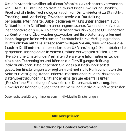
KUNDENINFORMATION
Schließen
Versicherungsvermittler:
ÖAMTC-Betriebe GmbH
1030 Wien,
Baumgasse 129
Fb-Nr.: 96287z
GISA-Zahl: 23409217
Leasingunternehmen:
Raiffeisen-Leasing GmbH
Diese vermittelt als
Versicherungsagent
einander nicht konkurrierende Produkte
folgender Versicherungsgesellschaften: