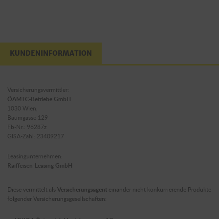
KUNDENINFORMATION
Versicherungsvermittler:
ÖAMTC-Betriebe GmbH
1030 Wien,
Baumgasse 129
Fb-Nr.: 96287z
GISA-Zahl: 23409217
Leasingunternehmen:
Raiffeisen-Leasing GmbH
Diese vermittelt als
Versicherungsagent
einander nicht konkurrierende Produkte
folgender Versicherungsgesellschaften: