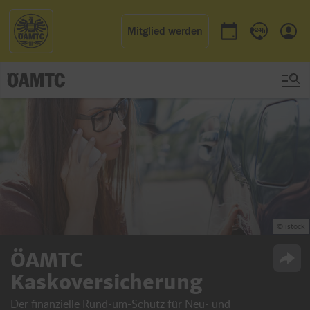
Mitglied werden
Termin buchen
Kontakt & 
Einl
© istock
ÖAMTC
Opti
Kaskoversicherung
Der finanzielle Rund-um-Schutz für Neu- und