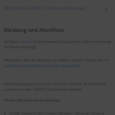
Voll- und Teilkasko: Versicherbar sind Pkw, Kombi, Lkw bis 1,5t
NL und Wohnmobile bis 3,5t Gesamtgewicht mit
Wo gilt die ÖAMTC Kaskoversicherung?
österreichischem Kfz-Kennzeichen bis zu einem Alter von 10
Jahren.
Europa im geografischen Sinn (inklusive Republik Zypern und
europäischer Teil der Türkei und Russlands, Grönland,
SB-Teilkasko: Versicherbar sind Pkw, Kombi und Lkw bis 1,5t NL
Beratung und Abschluss
Spitzbergen, Azoren, Madeira, Kanarische Inseln).
mit österreichischem Kfz-Kennzeichen in einem Alter ab 6 bis 15
Jahren. Fahrzeuge bis max. € 40.000,– Listenpreis (inkl.
Der asiatische Teil der Türkei kann mit
An Ihrem
Stützpunkt
(bei kleineren Stützpunkten bitte um vorherige
Sonderausstattung).
dem Zusatzbaustein "Deckungserweiterung Türkei" mitversichert
Terminvereinbarung).
werden.
Nicht versicherbar sind "Mopedautos", Taxis, Mietwagen,
Selbstfahrervermietfahrzeuge und Botendienste.
Auch auf Fähren, wenn die Verlade-Orte im Geltungsbereich
Telefonisch: Wie ein Abschluss via Telefon abläuft, erfahren Sie
hier
.
liegen.
Kontakt und Erreichbarkeit in Ihrem Bundesland
Eine Vorbesichtigung Ihres Kfz durch den ÖAMTC ist erforderlich
und kann an allen ÖAMTC Stützpunkten erfolgen.
Für den Abschluss werden benötigt:
Gültige Clubkarte (bei Firmenmitgliedern: Name des Lenkers)