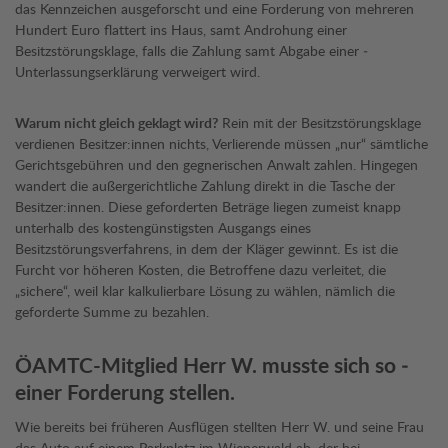
das Kennzeichen ausgeforscht und eine Forderung von mehreren
Hundert Euro flattert ins Haus, samt Androhung einer
Besitzstörungsklage, falls die Zahlung samt Abgabe einer ­
Unterlassungserklärung verweigert wird.
Warum nicht gleich geklagt wird?
Rein mit der Besitzstörungsklage
verdienen Besitzer:innen nichts, Verlierende müssen „nur“ sämtliche
Gerichtsgebühren und den gegnerischen Anwalt zahlen. Hingegen
wandert die außergerichtliche Zahlung direkt in die Tasche der
Besitzer:innen. Diese geforderten Beträge liegen zumeist knapp
unterhalb des kostengünstigsten Ausgangs ­eines
Besitzstörungsverfahrens, in dem der Kläger gewinnt. Es ist die
Furcht vor höheren Kosten, die Betroffene dazu verleitet, die
„sichere“, weil klar kalkulierbare Lösung zu wählen, nämlich die
geforderte Summe zu bezahlen.
ÖAMTC-Mitglied Herr W. musste sich so ­
einer Forderung stellen.
Wie bereits bei früheren Ausflügen stellten Herr W. und seine Frau
das Auto auf einem Parkplatz im Wienerwald ab, der bei