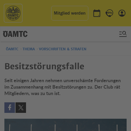
Mitglied werden
Termin buchen
Kontakt & 
Einl
ÖAMTC
THEMA
VORSCHRIFTEN & STRAFEN
Besitzstörungsfalle
Seit einigen Jahren nehmen unverschämte Forderungen
im Zusammenhang mit Besitzstörungen zu. Der Club rät
Mitgliedern, was zu tun ist.
Auf Facebook teilen (öffnet in neuem Fenster)
Auf X teilen (öffnet in neuem Fenster)