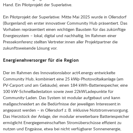
Hand. Ein Pilotprojekt der Superlative.
Ein Pilotprojekt der Superlative: Mitte Mai 2025 wurde in Ollersdorf
(Burgenland) ein erster innovativer Community Hub präsentiert. Das
Vorhaben repräsentiert einen wichtigen Baustein für das zukünftige
Energiesystem – lokal, digital und nachhaltig. Im Rahmen einer
Pressekonferenz stellten Vertreter:innen aller Projektpartner die
zukunftsweisende Lösung vor.
Energienahversorger für die Region
Der im Rahmen des Innovationslabor act4.energy entwickelte
Community Hub, kombiniert eine 25 kWp-Photovoltaikanlage (am
PV-Carport und am Gebäude), einen 184 kWh-Batteriespeicher, eine
100 kW-Schnellladestation sowie zwei 22kWLadepunkte für
Community-Laden. Das System ist modular aufgebaut und kann
maßgeschneidert an die Bedürfnisse der jeweiligen Interessent:in
angepasst werden – in Ollersdorf z. B. inklusive Notstromversorgung.
Das Herzstück der Anlage, der modular erweiterbare Batteriespeicher
ermöglicht Energiegemeinschaften Stromüberschüsse effizient zu
nutzen und Engpässe, etwa bei nicht verfügbarer Sonnenenergie,