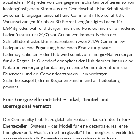
abzufedern. Mitglieder von Energiegemeinschaften profitieren so von
kostengünstigerem Strom aus der Gemeinschaft. Eine Schnittstelle
zwischen Energiegemeinschaft und Community Hub schafft die
Voraussetzungen für bis zu 30 Prozent vergünstigtes Laden für
EGMitglieder, während Bürger:innen und Pendler:innen eine moderne
Ladeinfrastruktur (24/7) vor Ort nutzen können. Neben der
Schnellladeinfrastruktur repräsentieren zwei 22kW Community-
Ladepunkte eine Ergänzung bzw. einen Ersatz für private
Lademöglichkeiten – der Hub wird somit zum Energie-Nahversorger
für die Region. In Ollersdorf ermöglicht der Hub darüber hinaus eine
Notstromversorgung für das angrenzende Gemeindezentrum, die
Feuerwehr und die Gemeindearztpraxis – ein wichtiger
Sicherheitsaspekt, der in Regionen zunehmend an Bedeutung
gewinnt.
Eine Energiezelle entsteht – lokal, flexibel und
überregional vernetzt
Der Community Hub ist zugleich ein zentraler Baustein des Enlion-
Energiezellen- Systems – das Modell für eine dezentrale, resiliente
Energiezukunft. Was ist eine Energiezelle? Eine Energiezelle verbindet
datentechnisch alle Energiebereitstellungsanlagen (wie bspw.