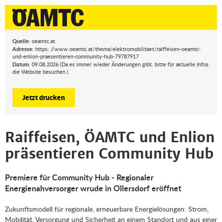
Quelle:
oeamtc.at
Adresse:
https: //www.oeamtc.at/thema/elektromobilitaet/raiffeisen-oeamtc-
und-enlion-praesentieren-community-hub-79787917
Datum:
09.08.2026 (Da es immer wieder Änderungen gibt, bitte für aktuelle Infos
die Website besuchen.)
Jetzt drucken
Raiffeisen, ÖAMTC und Enlion
präsentieren Community Hub
Premiere für Community Hub - Regionaler
Energienahversorger wrude in Ollersdorf eröffnet
Zukunftsmodell für regionale, erneuerbare Energielösungen: Strom,
Mobilität, Versorgung und Sicherheit an einem Standort und aus einer