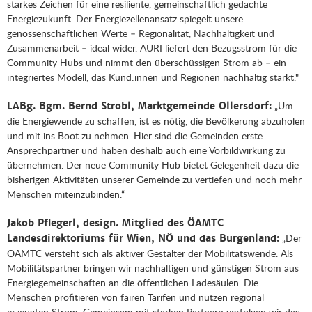
starkes Zeichen für eine resiliente, gemeinschaftlich gedachte
Energiezukunft. Der Energiezellenansatz spiegelt unsere
genossenschaftlichen Werte – Regionalität, Nachhaltigkeit und
Zusammenarbeit – ideal wider. AURI liefert den Bezugsstrom für die
Community Hubs und nimmt den überschüssigen Strom ab – ein
integriertes Modell, das Kund:innen und Regionen nachhaltig stärkt."
„Um
LABg. Bgm. Bernd Strobl, Marktgemeinde Ollersdorf:
die Energiewende zu schaffen, ist es nötig, die Bevölkerung abzuholen
und mit ins Boot zu nehmen. Hier sind die Gemeinden erste
Ansprechpartner und haben deshalb auch eine Vorbildwirkung zu
übernehmen. Der neue Community Hub bietet Gelegenheit dazu die
bisherigen Aktivitäten unserer Gemeinde zu vertiefen und noch mehr
Menschen miteinzubinden.“
Jakob Pflegerl, design. Mitglied des ÖAMTC
„Der
Landesdirektoriums für Wien, NÖ und das Burgenland:
ÖAMTC versteht sich als aktiver Gestalter der Mobilitätswende. Als
Mobilitätspartner bringen wir nachhaltigen und günstigen Strom aus
Energiegemeinschaften an die öffentlichen Ladesäulen. Die
Menschen profitieren von fairen Tarifen und nützen regional
erzeugten Strom. Gemeinsam mit starken Partnern verfolgen wir das