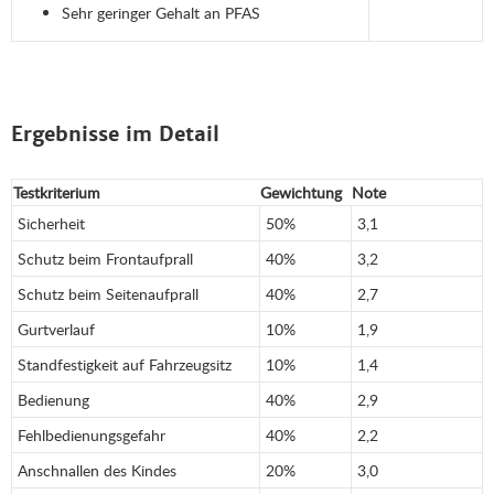
Sehr geringer Gehalt an PFAS
Ergebnisse im Detail
Testkriterium
Gewichtung
Note
Sicherheit
50%
3,1
Schutz beim Frontaufprall
40%
3,2
Schutz beim Seitenaufprall
40%
2,7
Gurtverlauf
10%
1,9
Standfestigkeit auf Fahrzeugsitz
10%
1,4
Bedienung
40%
2,9
Fehlbedienungsgefahr
40%
2,2
Anschnallen des Kindes
20%
3,0