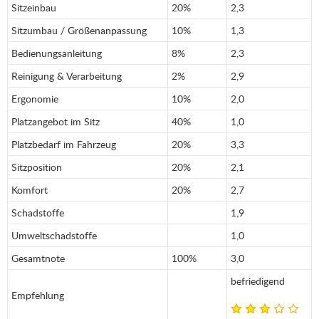
Sitzeinbau
20%
2,3
Sitzumbau / Größenanpassung
10%
1,3
Bedienungsanleitung
8%
2,3
Reinigung & Verarbeitung
2%
2,9
Ergonomie
10%
2,0
Platzangebot im Sitz
40%
1,0
Platzbedarf im Fahrzeug
20%
3,3
Sitzposition
20%
2,1
Komfort
20%
2,7
Schadstoffe
1,9
Umweltschadstoffe
1,0
Gesamtnote
100%
3,0
befriedigend
Empfehlung