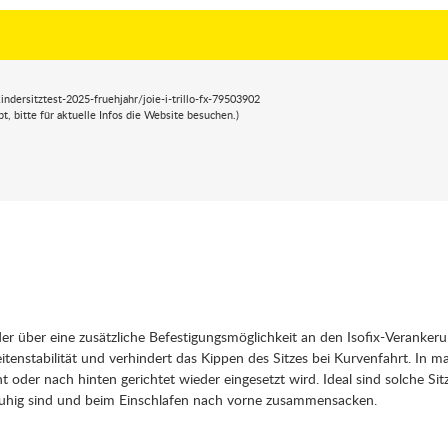
ndersitztest-2025-fruehjahr/joie-i-trillo-fx-79503902
 bitte für aktuelle Infos die Website besuchen.)
der über eine zusätzliche Befestigungsmöglichkeit an den Isofix-Veranker
eitenstabilität und verhindert das Kippen des Sitzes bei Kurvenfahrt. In ma
 oder nach hinten gerichtet wieder eingesetzt wird. Ideal sind solche Sit
nruhig sind und beim Einschlafen nach vorne zusammensacken.