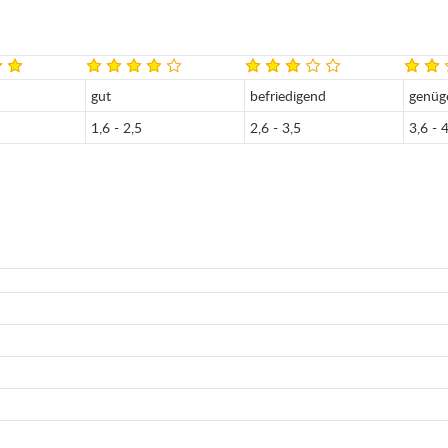
gut
befriedigend
genüg
1,6 - 2,5
2,6 - 3,5
3,6 - 