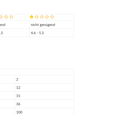
end
nicht genügend
4,5
4,6 - 5,5
2
12
15
36
100